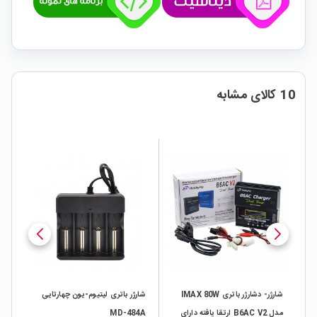
10 کالای مشابه
ی 8.4v 2A مارک
شارژر- دشارژر باتری IMAX 80W
شارژر باتری لیتیوم-یون چهارتایی
مدل B6AC V2 ارتقا یافته دارای
MD-484A