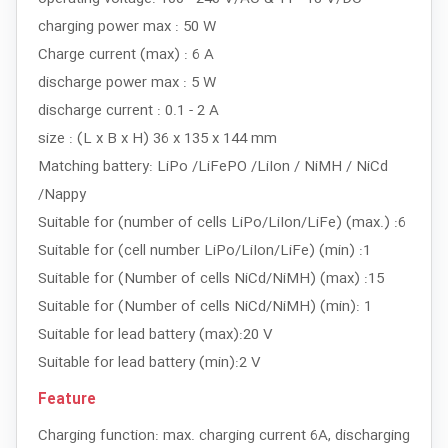
charging power max : 50 W
Charge current (max) : 6 A
discharge power max : 5 W
discharge current : 0.1 - 2 A
size : (L x B x H) 36 x 135 x 144 mm
Matching battery: LiPo /LiFePO /LiIon / NiMH / NiCd
/Nappy
Suitable for (number of cells LiPo/LiIon/LiFe) (max.) :6
Suitable for (cell number LiPo/LiIon/LiFe) (min) :1
Suitable for (Number of cells NiCd/NiMH) (max) :15
Suitable for (Number of cells NiCd/NiMH) (min): 1
Suitable for lead battery (max):20 V
Suitable for lead battery (min):2 V
Feature
Charging function: max. charging current 6A, discharging