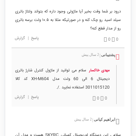
درود بر شما وقت بخیر آیا ماژولی وجود داره که بتواند ولتاژ باتری
سیلد اسید رو چک کنه و در صورتیکه مثلا به ۱۰.۵ ولت برسه باتری
رو از مدار قطع کنه؟
پاسخ
|
گزارش
0
0
پشتیبانی
2 سال پیش
|
سلام می توانید از ماژول کنترل شارژ باتری
مهدی خاکسار
دیجیتال 6 الی 60 ولت مدل XH-M604 کد کالا
3011015120 استفاده نمایید ./.
پاسخ
|
گزارش
0
0
ابراهیم کیانی
2 سال پیش
|
سلام ، این دستگاه اوریجینال کمپانی SKYRC هست و مدل آن