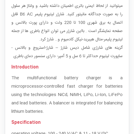
میتوانید از لحاظ ایمنی باتری اطمینان داشته باشید و ولتاژ هر سلول
را به صورت جداگانه مانیتور کنید. شارژر لیتیوم پلیمر B6 AC قابل
اتصال به برق شهری 100 تا 220 ولت و دارای پورت بالانس و
صفحه نمایشگر است . بااین شارژر می توان انواع باطری ها از جمله
لیتیوم پلیمر-متال هیبرید-نیکل کادمیوم و… شارژ کرد.
گزینه های شارژی شامل دیس شارژ – شارژ-استروج و بالانس -
ساپورت لیتیوم حداکثر تا 6 سل و 5 آمپر- دارای سنسور دمای باطری
Introduction
The multifunctional battery charger is a
microprocessor-controlled fast charger for batteries
using the technologies NiCd, NiMH, LiPo, Li-Ion, LiFePo
and lead batteries. A balancer is integrated for balancing
lithium batteries.
Specification
operating voltage: 100 - 240 V/AC & 11 - 18 V/DC