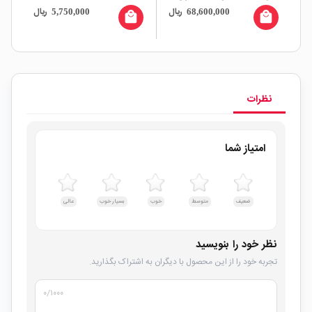
ال
ریال
ریال
5,750,000
68,600,000
نمایشگر و پورت بالانس
بال
all
local_mall
local_mall
نظرات
امتیاز شما
ضعیف
متوسط
خوب
بسیار خوب
عالی
نظر خود را بنویسید
تجربه خود را از این محصول با دیگران به اشتراک بگذارید.
۰
/۱۰۰۰