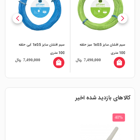
حلقه
سیم افشان سایز 1x0.5 سبز حلقه
سیم افشان سایز 1x0.5 آبی حلقه
100 متری
100 متری
حلقه 00
ال
ریال
ریال
7,490,000
7,490,000
all
local_mall
local_mall
کالاهای بازدید شده اخیر
40%