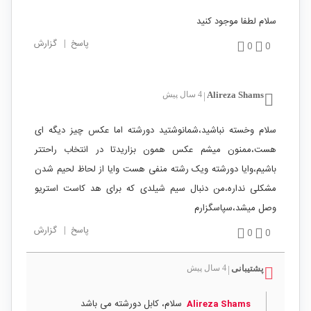
سلام لطفا موجود کنید
پاسخ
|
گزارش
0
0
Alireza Shams
4 سال پیش
|
سلام وخسته نباشید،شمانوشتید دورشته اما عکس چیز دیگه ای
هست،ممنون میشم عکس همون بزاریدتا در انتخاب راحتتر
باشیم،وایا دورشته ویک رشته منفی هست وایا از لحاظ لحیم شدن
مشکلی نداره،من دنبال سیم شیلدی که برای هد کاست استریو
وصل میشد،سپاسگزارم
پاسخ
|
گزارش
0
0
پشتیبانی
4 سال پیش
|
سلام، کابل دورشته می باشد
Alireza Shams