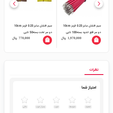
سیم افشان سایز 0.25 قرمز 10cm
سیم افشان سایز 0.25 قرمز 10cm
10 متری
دو سر قلع اندود بسته100 تایی
دو سر لخت بسته50 تایی
ال
ریال
ریال
770,000
1,970,000
all
local_mall
local_mall
نظرات
امتیاز شما
ضعیف
متوسط
خوب
بسیار خوب
عالی