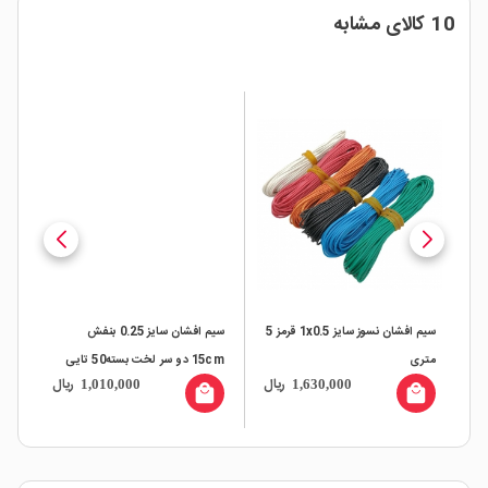
10 کالای مشابه
سیم افشان نسوز سایز 1x0.5 قرمز 5
سیم افشان سایز 0.25 بنفش
متری
15cm دو سر لخت بسته50 تایی
10cm دو سر 
ال
ریال
ریال
1,010,000
1,630,000
all
local_mall
local_mall