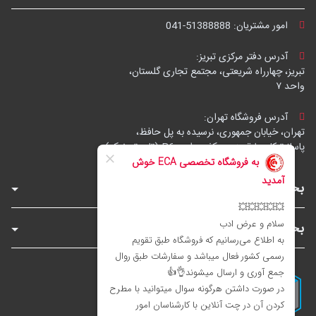
امور مشتریان:
041-51388888
آدرس دفتر مرکزی تبریز:
تبریز، چهارراه شریعتی، مجتمع تجاری گلستان،
واحد ۷
آدرس فروشگاه تهران:
تهران، خیابان جمهوری، نرسیده به پل حافظ،
پاساژ توکل، طبقه زیرهمکف، واحد B6 (تاپ ترونیک)
بخش‌های فروشگاه
بخش‌های سایت