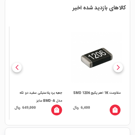
کالاهای بازدید شده اخیر
مقاومت 1K اهم پکیج SMD 1206
جعبه برد پلاستیکی سفید دو تکه
جعب
مدل BMD-A سایز
ال
ریال
ریال
649,000
6,400
mm
95x55x23mm
all
local_mall
local_mall