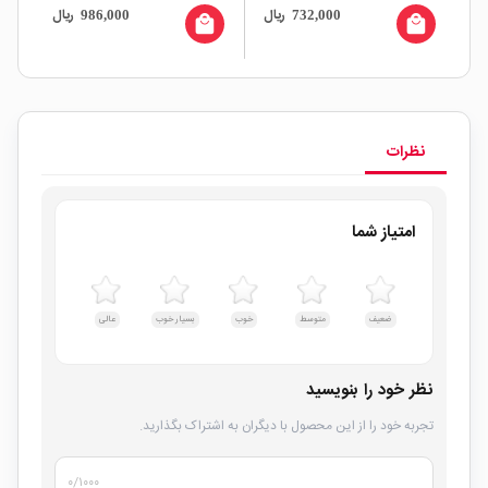
ال
ریال
ریال
986,000
732,000
all
local_mall
local_mall
نظرات
امتیاز شما
ضعیف
متوسط
خوب
بسیار خوب
عالی
نظر خود را بنویسید
تجربه خود را از این محصول با دیگران به اشتراک بگذارید.
۰
/۱۰۰۰