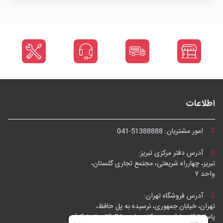
اطلاعات
امور مشتریان:
041-51388888
آدرس دفتر مرکزی تبریز:
تبریز، چهارراه شریعتی، مجتمع تجاری گلستان،
واحد ۷
آدرس فروشگاه تهران:
تهران، خیابان جمهوری، نرسیده به پل حافظ،
پاساژ توکل، طبقه زیرهمکف، واحد B6 (تاپ ترونیک)