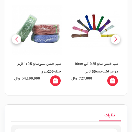
ه
سیم افشان سایز 0.25 آبی 10cm
سیم افشان نسوز سایز 1x0.5 قرمز
دو سر لخت بسته50 تایی
حلقه 200متری
حلقه 0
ال
ریال
ریال
54,100,000
727,000
all
local_mall
local_mall
نظرات