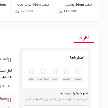
سفید 80cm پوشش
سفید 10cm دو سر لخت
ضخیم
بسته50 تایی
بسته100 تایی
ریال
ریال
ریال
770,000
140,000
نظرات
امتیاز شما
امیر 
کابل سیل
یا افشان 
ضعیف
متوسط
خوب
بسیار خوب
عالی
0
0
نظر خود را بنویسید
پشتیبا
تجربه خود را از این محصول با دیگران به اشتراک بگذارید.