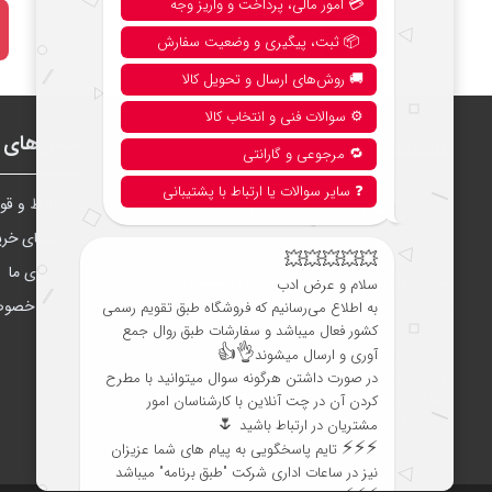
نحوه خرید از فروشگاه
بخش‌های ف
اطلاعات
شرايط و قوا
امور مشتریان:
041-51388888
راهنمای خری
آدرس دفتر مرکزی تبریز:
درباره‌ی ما
تبریز، چهارراه شریعتی، مجتمع تجاری گلستان،
واحد ۷
حریم خصو
آدرس فروشگاه تهران:
تهران، خیابان جمهوری، نرسیده به پل حافظ،
پاساژ توکل، طبقه زیرهمکف، واحد B6 (تاپ
ترونیک)