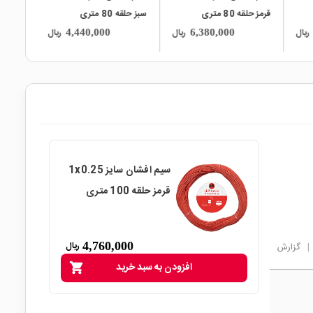
قرمز حلقه 80 متری
سبز حلقه 80 متری
ریال
ریال
ریال
4,440,000
6,380,000
سیم افشان سایز 1x0.25
قرمز حلقه 100 متری
4,760,000
ریال
|
گزارش
افزودن به سبد خرید
shopping_cart