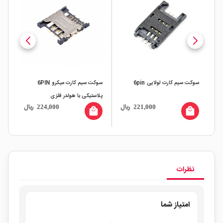
سوکت سیم کارت لولایی 6pin
سوکت سیم کارت میکرو 6PIN
پلاستیکی با هولدر فلزی
هول
ال
ریال
ریال
224,000
221,000
all
local_mall
local_mall
نظرات
امتیاز شما