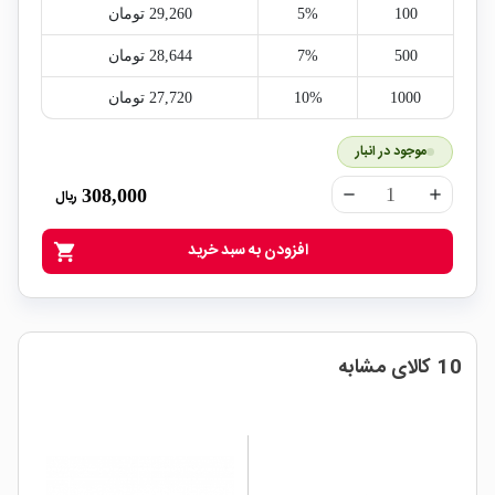
100
5%
29,260‎ تومان
500
7%
28,644‎ تومان
1000
10%
27,720‎ تومان
موجود در انبار
308,000
ریال
remove
add
افزودن به سبد خرید
shopping_cart
10 کالای مشابه