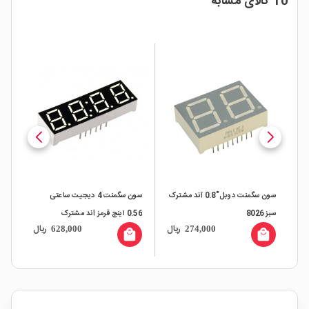
10 کالای مشابه
سون سگمنت دوبل"0.8 آند مشترک
سون سگمنت 4 دیجیت ساعتی
سبز 8026
0.56 اینچ قرمز آند مشترک
قرمز
ال
ریال
ریال
628,000
274,000
all
local_mall
local_mall