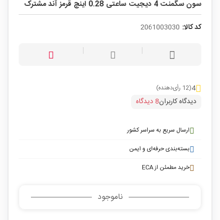
سون سگمنت 4 دیجیت ساعتی 0.28 اینچ قرمز آند مشترک
کد کالا:
2061003030
4
(12 رأی‌دهنده)
دیدگاه کاربران
8 دیدگاه
ارسال سریع به سراسر کشور
بسته‌بندی حرفه‌ای و ایمن
خرید مطمئن از ECA
ناموجود