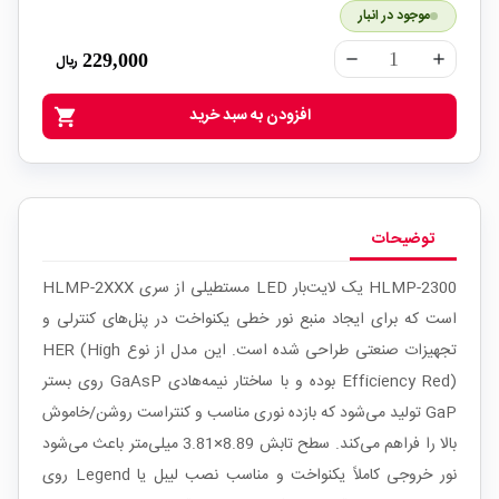
موجود در انبار
229,000
ریال
remove
add
افزودن به سبد خرید
shopping_cart
توضیحات
HLMP-2300 یک لایت‌بار LED مستطیلی از سری HLMP-2XXX
است که برای ایجاد منبع نور خطی یکنواخت در پنل‌های کنترلی و
تجهیزات صنعتی طراحی شده است. این مدل از نوع HER (High
Efficiency Red) بوده و با ساختار نیمه‌هادی GaAsP روی بستر
GaP تولید می‌شود که بازده نوری مناسب و کنتراست روشن/خاموش
بالا را فراهم می‌کند. سطح تابش 8.89×3.81 میلی‌متر باعث می‌شود
نور خروجی کاملاً یکنواخت و مناسب نصب لیبل یا Legend روی