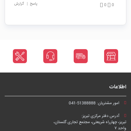
پاسخ
|
گزارش
0
0
اطلاعات
امور مشتریان:
041-51388888
آدرس دفتر مرکزی تبریز:
تبریز، چهارراه شریعتی، مجتمع تجاری گلستان،
واحد ۷