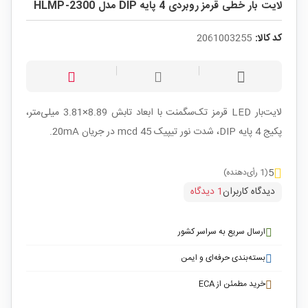
لایت بار خطی قرمز روبردی 4 پایه DIP مدل HLMP-2300
کد کالا:
2061003255
لایت‌بار LED قرمز تک‌سگمنت با ابعاد تابش 8.89×3.81 میلی‌متر،
پکیج 4 پایه DIP، شدت نور تیپیک 45 mcd در جریان 20mA.
5
(1 رأی‌دهنده)
دیدگاه کاربران
1 دیدگاه
ارسال سریع به سراسر کشور
بسته‌بندی حرفه‌ای و ایمن
خرید مطمئن از ECA