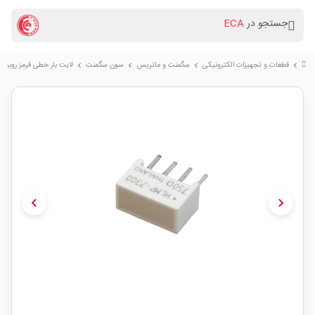
جستجو در
ECA
قطعات و تجهیزات الکترونیکی
سگمنت و ماتریس
سون سگمنت
لایت بار خطی قرمز روبردی 4 پایه DIP مدل P-2300
chevron_right
chevron_right
chevron_right
chevron_right
chevron_left
chevron_right