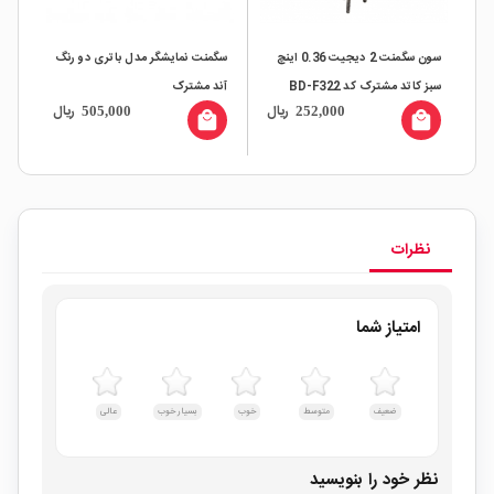
سون سگمنت 2 دیجیت 0.36 اینچ
سگمنت نمایشگر مدل باتری دو رنگ
سبز کاتد مشترک کد BD-F322
آند مشترک
قرم
ال
ریال
ریال
505,000
252,000
all
local_mall
local_mall
نظرات
امتیاز شما
ضعیف
متوسط
خوب
بسیار خوب
عالی
نظر خود را بنویسید