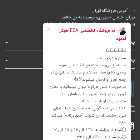
آدرس فروشگاه تهران:
تهران، خیابان جمهوری، نرسیده به پل حافظ،
پاساژ توکل، طبقه زیرهمکف، واحد B6 (تاپ ترونیک)
بخش‌های فروشگاه
بخش‌های سایت
اینستاگرام
تلگرام
بله