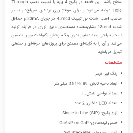
سطح باشد. این قطعه در پکیج 4 پایه با قابلیت نصب Through
Hole عرضه می‌شود و برای مونتاژ روی بردهای سوراخ‌دار بسیار
مناسب است. شدت نور تیپیک 45mcd در جریان 20mA و حداقل
شدت 13mcd نشان‌دهنده دسته‌بندی دقیق نوری در فرآیند تولید
است. طراحی بدنه دیفیوز بدون رنگ، پخش یکنواخت نور را تضمین
می‌کند و آن را به گزینه‌ای مطمئن برای پروژه‌های حرفه‌ای و صنعتی
تبدیل می‌نماید.
مشخصات
رنگ نور: قرمز
ابعاد ناحیه تابش: 8.89×3.81 میلی‌متر
تعداد نواحی تابش: 1
تعداد LED داخلی: 2 عدد
نوع پکیج: Single-In-Line (SIP)
جنس نیمه‌هادی: GaAsP on GaP
قابلیت چیدمان: X-Y Stackable