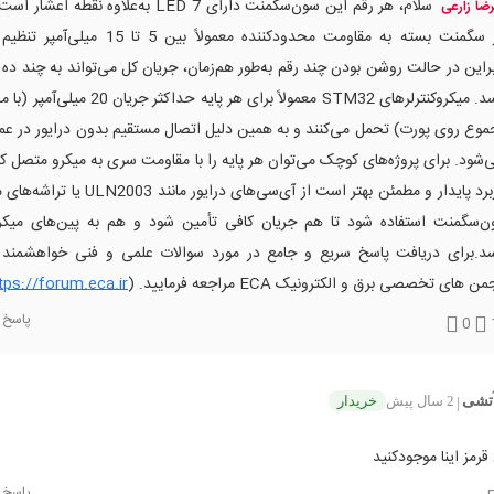
سلام، هر رقم این سون‌سگمنت دارای 7 LED به‌علاوه نقطه
رضا زارعی
هر سگمنت بسته به مقاومت محدودکننده معمولاً بین 5 تا 
براین در حالت روشن بودن چند رقم به‌طور هم‌زمان، جریان کل می‌تواند به چند ده م
برسد. میکروکنترلرهای STM32 معمولاً برای هر پایه حداکث
وع روی پورت) تحمل می‌کنند و به همین دلیل اتصال مستقیم بدون درایور در عم
‌شود. برای پروژه‌های کوچک می‌توان هر پایه را با مقاومت سری به میکرو متصل کرد
کاربرد پایدار و مطمئن بهتر است از آی‌سی‌های درایور 
ن‌سگمنت استفاده شود تا هم جریان کافی تأمین شود و هم به پین‌های میک
سد.برای دریافت پاسخ سریع و جامع در مورد سوالات علمی و فنی خواهشمند
ن های تخصصی برق و الکترونیک ECA مراجعه فرمایید. (
tps://forum.eca.ir
پاسخ
0
تشی
2 سال پیش
خریدار
|
مز اینا موجودکنید
پاسخ