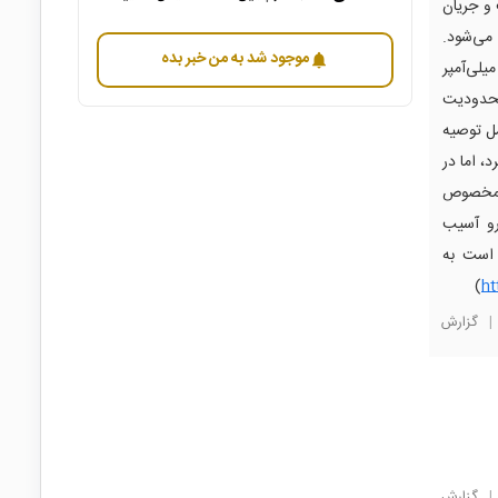
 اعشار است و جریان
15 میلی‌آمپر تنظیم می‌شود.
موجود شد به من خبر بده
notifications
یلی‌آمپر
ر جریان 20 میلی‌آمپر (با محدودیت
ل توصیه
، اما در
مانند ULN2003 یا تراشه‌های مخصوص
رو آسیب
 است به
)
ht
|
گزارش
|
گزارش