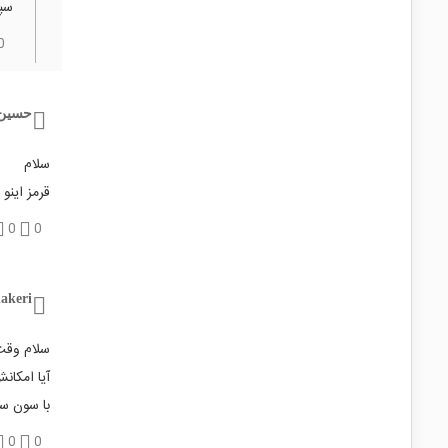
سپا
0
حسین 
سلام
قرمز اینو 
0
0
akeri
سلام وقت
آیا امکا
با سون س
0
0