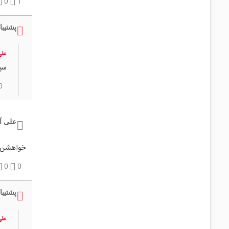
0
1
پشتیبا
علی
سپا
0
علی آ
خواهشن قر
0
0
پشتیبا
علی