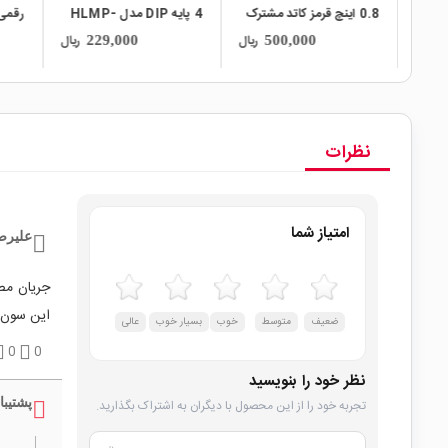
0.8 اینچ قرمز کاتد مشترک
4 پایه DIP مدل HLMP-
رقمی
کد TOD-8201
2300
ریال
ریال
ریال
229,000
500,000
نظرات
امتیاز شما
علیرض
این سون س
ضعیف
متوسط
خوب
بسیار خوب
عالی
0
0
نظر خود را بنویسید
پشتیبا
تجربه خود را از این محصول با دیگران به اشتراک بگذارید.