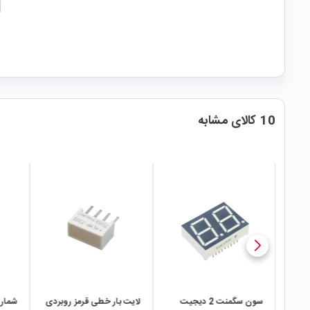
10 کالای مشابه
local_mall
local_mall
local_mall
یجیت
سون سگمنت 2 دیجیت
لایت بار خطی قرمز روبردی