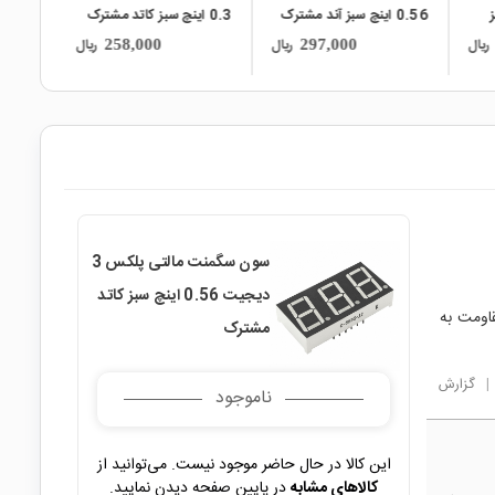
ز
0.56 اینچ سبز آند مشترک
0.3 اینچ سبز کاتد مشترک
33mm
ریال
ریال
ریال
258,000
297,000
سون سگمنت مالتی پلکس 3
دیجیت 0.56 اینچ سبز کاتد
ط با یک مقاومت به
مشترک
|
گزارش
ناموجود
این کالا در حال حاضر موجود نیست. می‌توانید از
کالاهای مشابه
در پایین صفحه دیدن نمایید.