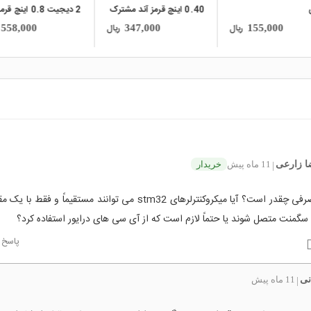
0.40 اینچ قرمز آند مشترک
2 دیجیت 0.8 اینچ قرم
کاتد مشترک کد CM2-
ریال
ریال
558,000
347,000
155,000
0805
ا زارعی
11 ماه پیش
خریدار
|
جریان مصرفی چقدر است؟ آیا میکروکنترلرهای stm32 می توانند مستقیماً و فق
گمنت متصل شوند یا حتماً لازم است که از آی سی های درایور استفاده کرد؟
پاسخ
نی
11 ماه پیش
|