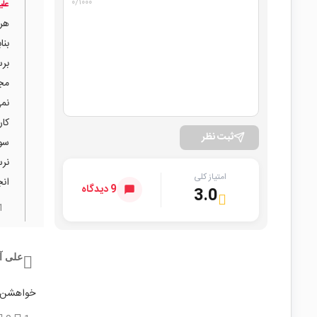
۰
/۱۰۰۰
علی
بنا
مجم
نمی
ثبت نظر
سو
نر
امتیاز کلی
انجم
9 دیدگاه
3.0
1
علی آ
خواهشن قر