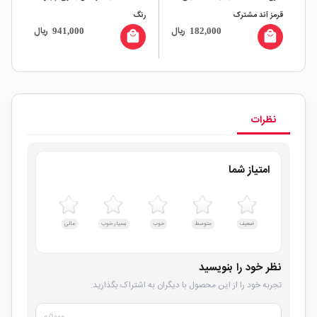
قرمز آند مشترک
رنگ
سبز
ال
ریال
ریال
941,000
182,000
all
local_mall
local_mall
نظرات
امتیاز شما
ضعیف
متوسط
خوب
بسیار خوب
عالی
نظر خود را بنویسید
تجربه خود را از این محصول با دیگران به اشتراک بگذارید.
۰
/۱۰۰۰