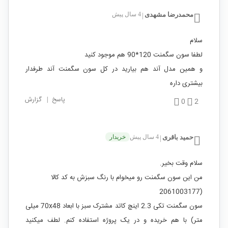
محمدرضا مشهدی
4 سال پیش
|
سلام
لطفا سون سگمنت 120*90 هم موجود کنید
و همین مدل آند هم بیارید در کل سون سگمنت آند طرفدار
بیشتری داره
پاسخ
|
گزارش
0
2
حمید باقری
4 سال پیش
خریدار
|
سلام وقت بخیر.
من این سون سگمنت رو میخوام با رنگ سبزش به کد کالا
(2061003177
سون سگمنت تکی 2.3 اینچ کاتد مشترک سبز با ابعاد 70x48 میلی
متر) با هم خریده و در یک پروژه استفاده کنم. لطف میکنید