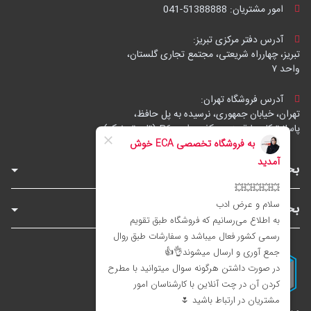
امور مشتریان:
041-51388888
آدرس دفتر مرکزی تبریز:
تبریز، چهارراه شریعتی، مجتمع تجاری گلستان،
واحد ۷
آدرس فروشگاه تهران:
تهران، خیابان جمهوری، نرسیده به پل حافظ،
پاساژ توکل، طبقه زیرهمکف، واحد B6 (تاپ ترونیک)
بخش‌های فروشگاه
بخش‌های سایت