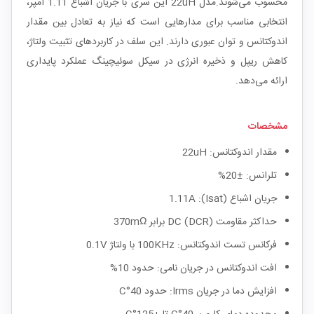
محسوب می‌شوند.مدل 22uH این سری با جریان اشباع 1.11 آمپر،
انتخابی مناسب برای مدارهایی است که نیاز به تعادل بین مقدار
اندوکتانس و توان عبوری دارند. این سلف در کاربردهای تثبیت ولتاژ،
کاهش ریپل و ذخیره انرژی در سیکل سوئیچینگ عملکرد پایداری
ارائه می‌دهد.
مشخصات
مقدار اندوکتانس: 22uH
تلرانس: ±20%
جریان اشباع (Isat): 1.11A
حداکثر مقاومت DC (DCR) برابر 370mΩ
فرکانس تست اندوکتانس: 100KHz با ولتاژ 0.1V
افت اندوکتانس در جریان نامی: حدود 10%
افزایش دما در جریان Irms: حدود 40°C