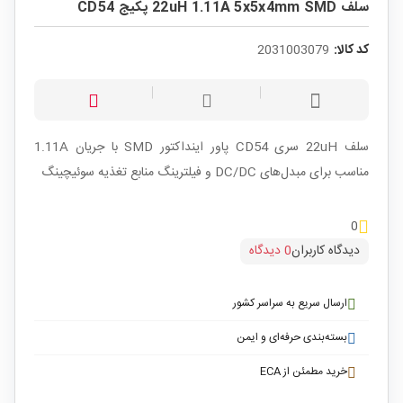
سلف 22uH 1.11A 5x5x4mm SMD پکیج CD54
کد کالا:
2031003079
سلف 22uH سری CD54 پاور اینداکتور SMD با جریان 1.11A
مناسب برای مبدل‌های DC/DC و فیلترینگ منابع تغذیه سوئیچینگ
0
دیدگاه کاربران
0 دیدگاه
ارسال سریع به سراسر کشور
بسته‌بندی حرفه‌ای و ایمن
خرید مطمئن از ECA