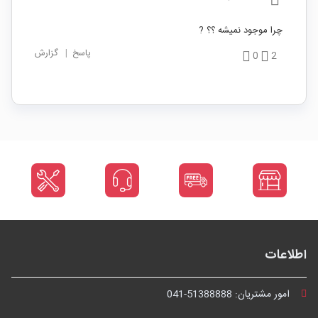
چرا موجود نمیشه ؟؟ ?
پاسخ
|
گزارش
0
2
اطلاعات
امور مشتریان:
041-51388888