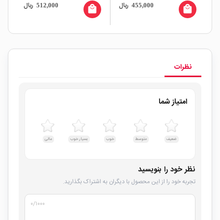
ال
ریال
ریال
512,000
455,000
local_mall
local_mall
نظرات
امتیاز شما
ضعیف
متوسط
خوب
بسیار خوب
عالی
نظر خود را بنویسید
تجربه خود را از این محصول با دیگران به اشتراک بگذارید.
۰
/۱۰۰۰