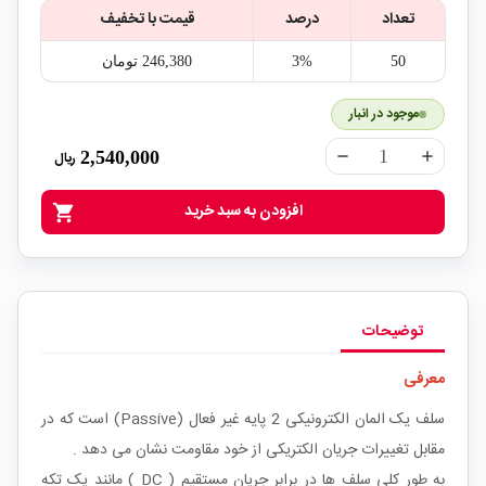
تعداد
درصد
قیمت با تخفیف
50
3%
246,380‎ تومان
موجود در انبار
2,540,000
ریال
remove
add
افزودن به سبد خرید
shopping_cart
توضیحات
معرفی
سلف یک المان الکترونیکی 2 پایه غیر فعال (Passive) است که در
مقابل تغییرات جریان الکتریکی از خود مقاومت نشان می دهد .
به طور کلی سلف ها در برابر جریان مستقیم ( DC ) مانند یک تکه