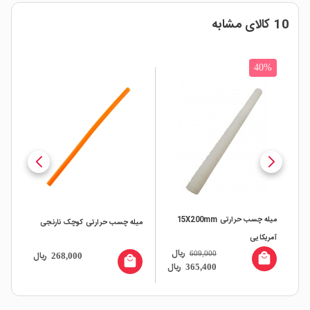
10 کالای مشابه
40%
میله چسب حرارتی 15X200mm
ک
میله چسب حرارتی کوچک نارنجی
میل
آمریکایی
ریال
ال
609,000
ریال
268,000
local_mall
all
local_mall
ریال
365,400