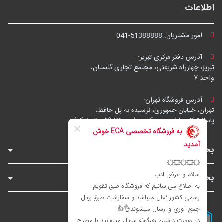
اطلاعات
امور مشتریان:
041-51388888
آدرس دفتر مرکزی تبریز:
تبریز، چهارراه شریعتی، مجتمع تجاری گلستان،
واحد ۷
آدرس فروشگاه تهران:
تهران، خیابان جمهوری، نرسیده به پل حافظ،
پاساژ توکل، طبقه زیرهمکف، واحد B6 (تاپ ترونیک)
بخش‌های فروشگاه
بخش‌های سایت