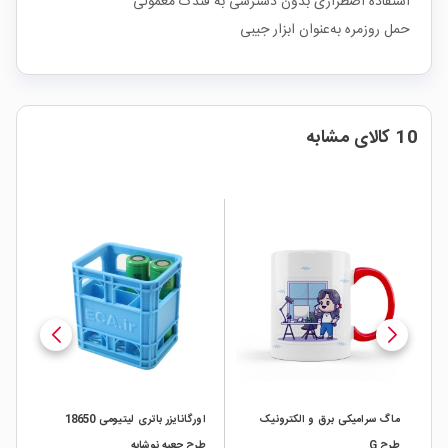
استفاده اضطراری بدون دسترسی به فندک معمولی
حمل روزمره به‌عنوان ابزار جیبی
10 کالای مشابه
ماگ سرامیکی برق و الکترونیک
اورگانایزر باتری لیتیومی 18650
مین
طرح G
طرح جعبه نوشابه
00