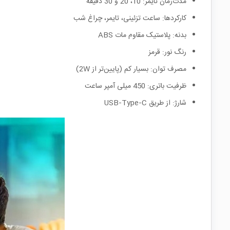
مدت‌زمان تایمر: 10، 20 و 30 دقیقه
کارکردها: ساعت تزئینی، تایمر، چراغ شب
بدنه: پلاستیک مقاوم مات ABS
رنگ نور: قرمز
مصرف توان: بسیار کم (پایین‌تر از 2W)
ظرفیت باتری: 450 میلی آمپر ساعت
شارژ: از طریق USB‑Type‑C