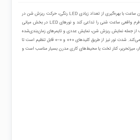
ساعت شنی الکترونیکی QC1 نسل جدیدی از ابزارهای تزئینی و کاربردی است که ترکیب زیبایی از هنر کلاسیک و فناوری مدرن را به نمایش می‌گذارد. این ساعت با بهره‌گیری از تعداد زیادی LED رنگی، حرکت ریزش شن در
یک ساعت شنی سنتی را به‌صورت دیجیتال شبیه‌سازی می‌کند و افکتی بسیار چشم‌نواز ایجاد می‌نماید. ساختار بدنه به شکل عدد هشت طراحی شده تا فرم واقعی ساعت شنی را تداعی کند و نورهای LED در بخش میانی
رکت نورها کاملاً حفظ شود. کاربر می‌تواند با فشردن دکمه «Time Mode» بین حالت‌های مختلف از جمله نمایش ریزش شن، نمایش عددی و تایمرهای زمان‌بندی‌شده
 شود. منبع تغذیه دستگاه از طریق درگاه Type‑C تأمین می‌شود که اتصال به آداپتور یا پورت USB رایانه را آسان می‌کند. شدت نور نیز از طریق کلیدهای «+» و «–» قابل تنظیم است تا
ار، میزتحریر، کنار تخت یا محیط‌های کاری مدرن بسیار مناسب است و