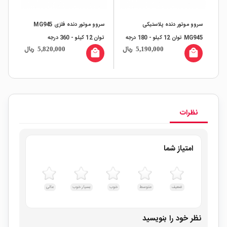
سروو موتور دنده پلاستیکی
سروو موتور دنده فلزی MG945
MG945 توان 12 کیلو - 180 درجه
توان 12 کیلو - 360 درجه
زاویه 5 سیم
ال
ریال
ریال
5,820,000
5,190,000
all
local_mall
local_mall
نظرات
امتیاز شما
ضعیف
متوسط
خوب
بسیار خوب
عالی
نظر خود را بنویسید