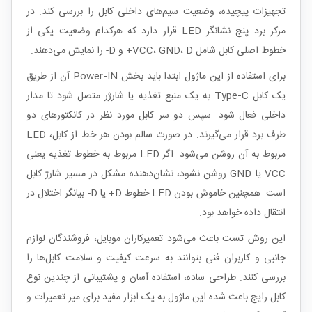
تجهیزات پیچیده، وضعیت سیم‌های داخلی کابل را بررسی کند. در
مرکز برد پنج نشانگر LED قرار دارد که هرکدام وضعیت یکی از
خطوط اصلی کابل شامل VCC، GND، D+ و D- را نمایش می‌دهند.
برای استفاده از این ماژول ابتدا باید بخش Power‑IN آن از طریق
یک کابل Type‑C به یک منبع تغذیه یا شارژر متصل شود تا مدار
داخلی فعال شود. سپس دو سر کابل مورد نظر در کانکتورهای دو
طرف برد قرار می‌گیرند. در صورت سالم بودن هر خط از کابل، LED
مربوط به آن روشن می‌شود. اگر LED مربوط به خطوط تغذیه یعنی
VCC یا GND روشن نشود، نشان‌دهنده مشکل در مسیر شارژ کابل
است. همچنین خاموش بودن LED خطوط D+ یا D- بیانگر اختلال در
انتقال داده خواهد بود.
این روش تست باعث می‌شود تعمیرکاران موبایل، فروشندگان لوازم
جانبی و کاربران فنی بتوانند به سرعت کیفیت و سلامت کابل‌ها را
بررسی کنند. طراحی ساده، استفاده آسان و پشتیبانی از چندین نوع
کابل رایج باعث شده این ماژول به یک ابزار مفید برای میز تعمیرات و