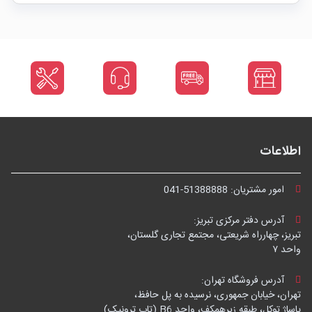
اطلاعات
امور مشتریان:
041-51388888
آدرس دفتر مرکزی تبریز:
تبریز، چهارراه شریعتی، مجتمع تجاری گلستان،
واحد ۷
آدرس فروشگاه تهران:
تهران، خیابان جمهوری، نرسیده به پل حافظ،
پاساژ توکل، طبقه زیرهمکف، واحد B6 (تاپ ترونیک)