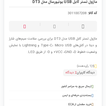
ماژول تستر کابل USB یونیورسال مدل DT3
کد کالا:
3011007208
ماژول تستر کابل USB مدل DT3 برای بررسی سلامت سیم‌های شارژ
و دیتا در کابل‌های Type‑C، Micro USB و Lightning با نمایش
وضعیت خطوط VCC ،GND ،D+ و D- از طریق LED.
5
(1 رأی‌دهنده)
دیدگاه کاربران
2 دیدگاه
ارسال سریع به سراسر کشور
بسته‌بندی حرفه‌ای و ایمن
خرید مطمئن از ECA