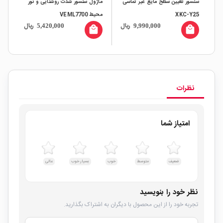
سنسور تعیین سطح مایع غیر تماسی
ماژول سنسور شدت روشنایی و نور
XKC-Y25
محیط VEML7700
کدها
ال
ریال
ریال
5,420,000
9,990,000
all
local_mall
local_mall
نظرات
امتیاز شما
ضعیف
متوسط
خوب
بسیار خوب
عالی
نظر خود را بنویسید
تجربه خود را از این محصول با دیگران به اشتراک بگذارید.