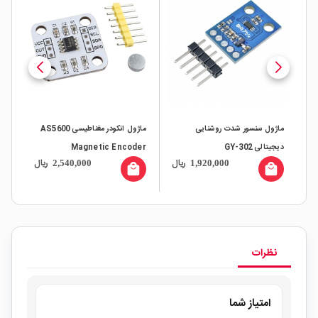
ماژول سنسور شدت روشنایی
ماژول انکودر مغناطیسی AS5600
ماژو
دیجیتالی GY-302
Magnetic Encoder
ال
ریال
ریال
2,540,000
1,920,000
all
local_mall
local_mall
نظرات
امتیاز شما