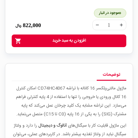
موجود در انبار
822,000
ریال
remove
add
افزودن به سبد خرید
shopping_cart
توضیحات
ماژول مالتی‌پلکسر 16 کاناله با تراشه CD74HC4067 امکان کنترل
16 کانال ورودی یا خروجی را تنها با استفاده از 4 پایه کنترلی فراهم
می‌سازد. این تراشه مشابه یک کلید چرخان عمل می‌کند که پایه
مشترک (SIG) را به یکی از 16 پایه (C0 تا C15) متصل می‌نماید.
این ماژول قابلیت کار با سیگنال‌های
آنالوگ و دیجیتال
را دارد و ولتاژ
سیگنال نباید از ولتاژ تغذیه بیشتر باشد. در کاربردهای عملی، می‌توان