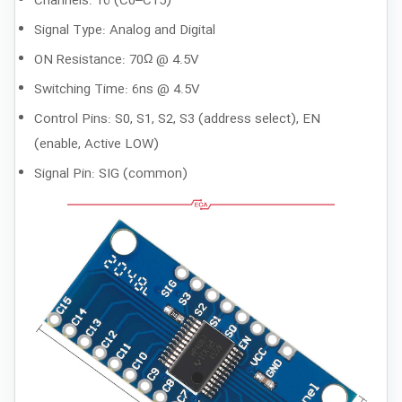
Channels: 16 (C0–C15)
Signal Type: Analog and Digital
ON Resistance: 70Ω @ 4.5V
Switching Time: 6ns @ 4.5V
Control Pins: S0, S1, S2, S3 (address select), EN
(enable, Active LOW)
Signal Pin: SIG (common)