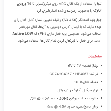
تنها با استفاده از یک کانال ADC روی میکروکنترلر، تا
16 ورودی
آنالوگ
را به‌صورت زمان‌بندی‌شده اندازه‌گیری کرد.
چهار پایه انتخابگر (S0 تا S3) وظیفه تعیین شماره کانال فعال را بر
عهده دارند که با ارسال آدرس دودویی به آن‌ها، کانال موردنظر
انتخاب می‌شود. همچنین پایه فعال‌سازی (EN) که
Active LOW
است، برای فعال یا غیرفعال کردن تمام کانال‌ها استفاده می‌شود.
مشخصات
ولتاژ تغذیه: 2V تا 6V
تراشه: CD74HC4067 / HP4067
تعداد کانال‌ها: 16
نوع سیگنال: آنالوگ و دیجیتال
مقاومت حالت روشن (ON): حدود 70Ω @ 4.5V
زمان پاسخ‌دهی: حدود 6ns @ 4.5V