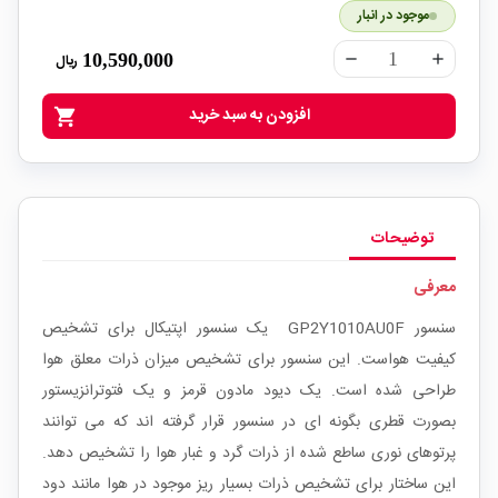
موجود در انبار
10,590,000
ریال
remove
add
افزودن به سبد خرید
shopping_cart
توضیحات
معرفی
سنسور GP2Y1010AU0F یک سنسور اپتیکال برای تشخیص
کیفیت هواست. این سنسور برای تشخیص میزان ذرات معلق هوا
طراحی شده است. یک دیود مادون قرمز و یک فتوترانزیستور
بصورت قطری بگونه ای در سنسور قرار گرفته اند که می توانند
پرتوهای نوری ساطع شده از ذرات گرد و غبار هوا را تشخیص دهد.
این ساختار برای تشخیص ذرات بسیار ریز موجود در هوا مانند دود