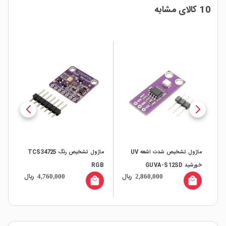
10 کالای مشابه
ماژول تشخیص شدت اشعه UV
ماژول تشخیص رنگ TCS34725
سوئیچ 5
خورشید GUVA-S12SD
RGB
ال
ریال
ریال
4,760,000
2,860,000
all
local_mall
local_mall