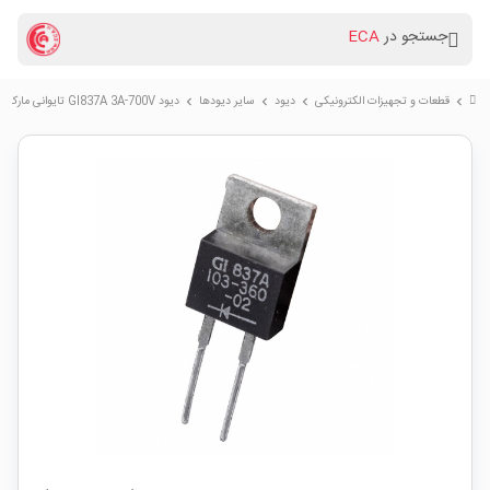
جستجو در
ECA
قطعات و تجهیزات الکترونیکی
دیود
سایر دیودها
دیود GI837A 3A-700V تایوانی مارک (Motorola) General Instrument
chevron_right
chevron_right
chevron_right
chevron_right