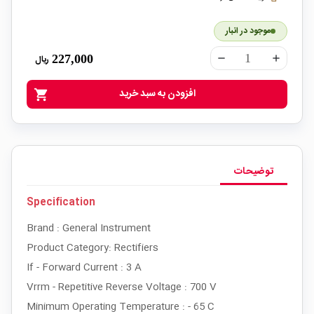
موجود در انبار
227,000
ریال
remove
add
افزودن به سبد خرید
shopping_cart
توضیحات
Specification
Brand : General Instrument
Product Category: Rectifiers
If - Forward Current : 3 A
Vrrm - Repetitive Reverse Voltage : 700 V
Minimum Operating Temperature : - 65 C