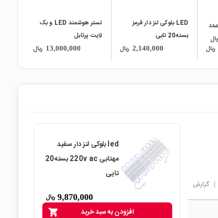
LED بلوکی لنز دار قرمز
تستر هوشمند LED و بک
یک 12 ولت با 12 عدد
بسته20 تایی
لایت پرتابل
یال
ریال
ریال
ریال
13,000,000
2,140,000
led بلوکی لنز دار سفید
مهتابی 220v ac بسته20
تایی
|
گزارش
9,870,000
ریال
افزودن به سبد خرید
shopping_cart