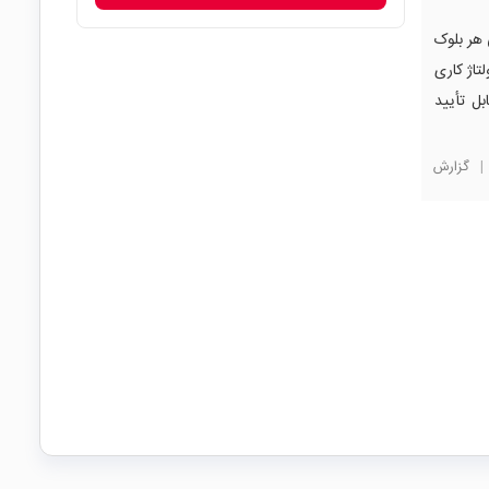
هر بلوک
اژ کاری
ل تأیید
|
گزارش