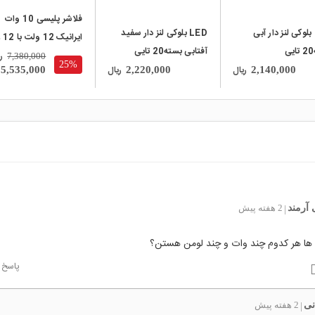
فلاشر پلیسی 10 وات
LED بلوکی لنز دار آبی
LED بلوکی لنز دار سفید
ایران
آفتابی بسته20 تایی
پاور LED قرمز و آبی
ر
7,380,000
25%
ریال
ریال
5,535,000
2,220,000
2,140,000
 آرمند
2 هفته پیش
|
 ها هر کدوم چند وات و چند لومن هستن؟
پاسخ
نی
2 هفته پیش
|