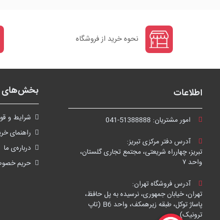
نحوه خرید از فروشگاه
بخش‌های ف
اطلاعات
شرايط و قوا
امور مشتریان:
041-51388888
راهنمای خری
آدرس دفتر مرکزی تبریز:
درباره‌ی ما
تبریز، چهارراه شریعتی، مجتمع تجاری گلستان،
واحد ۷
حریم خصو
آدرس فروشگاه تهران:
تهران، خیابان جمهوری، نرسیده به پل حافظ،
پاساژ توکل، طبقه زیرهمکف، واحد B6 (تاپ
ترونیک)