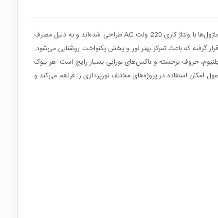
ال‌ای‌دی بلوکی لنزدار سفید مهتابی یکی از منابع نوری پرکاربرد در صنعت تابلوهای تبلیغاتی، نورپردازی تزئینی و پروژه‌های روشنایی کم‌مصرف است. این ماژول‌ها با ولتاژ کاری 220 ولت AC طراحی شده‌اند و به دلیل مصرف
ان نوری مناسب، گزینه‌ای کاربردی برای استفاده طولانی‌مدت محسوب می‌شوند. در هر بلوک سه LED به همراه لنز اپتیکی 60 درجه قرار گرفته که باعث تمرکز بهتر نور و پخش یکنواخت روشنایی می‌شود.
 و سایه‌های ناخواسته در تابلوها کاهش پیدا کند، به همین دلیل این نوع LED در ساخت تابلوهای چلنیوم، حروف برجسته و باکس‌های نورانی بسیار رایج است. هر بلوک
 امکان استفاده در پروژه‌های مختلف نورپردازی را فراهم می‌کند و