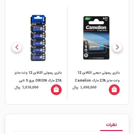
باتری ریموتی دیجی آلکالاین 12
باتری ریموتی آلکالاین 12 ولت سایز
ولت سایز 27A مارک Camelion
27A مارک ORION ورق 5 تایی
ال
ریال
ریال
5,930,000
1,490,000
ON
all
local_mall
local_mall
نظرات