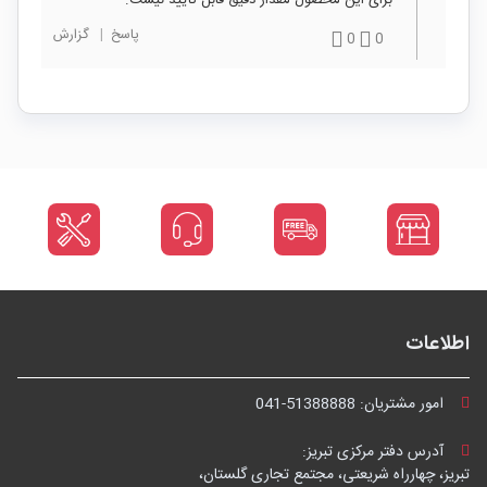
پاسخ
|
گزارش
0
0
اطلاعات
امور مشتریان:
041-51388888
آدرس دفتر مرکزی تبریز:
تبریز، چهارراه شریعتی، مجتمع تجاری گلستان،