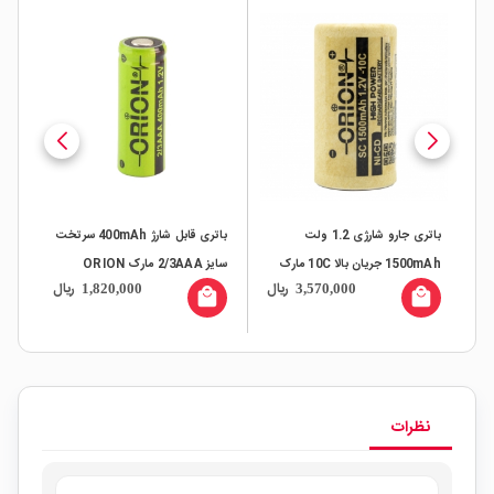
باتری جارو شارژی 1.2 ولت
باتری قابل شارژ 400mAh سرتخت
1 مارک
1500mAh جریان بالا 10C مارک
سایز 2/3AAA مارک ORION
مارک n
ال
ریال
ریال
1,820,000
3,570,000
ORION
all
local_mall
local_mall
نظرات