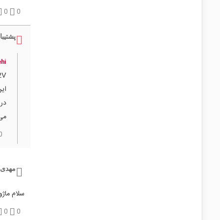
0
0
پشتیبا
ehi
می‌
0
مهدی
سلام ماژو
0
0