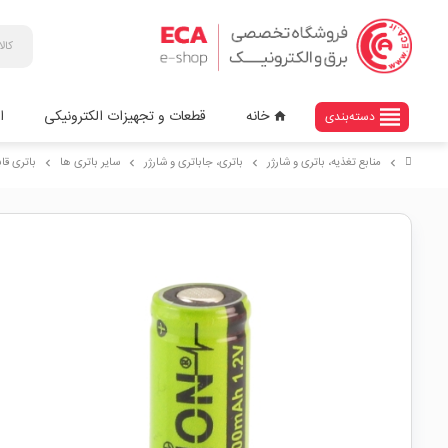
view_headline
خانه
قطعات و تجهیزات الکترونیکی
ا
دسته‌بندی
home
منابع تغذیه، باتری و شارژر
باتری، جاباتری و شارژر
سایر باتری ها
باتری قابل شارژ 400mAh سرتخ
chevron_right
chevron_right
chevron_right
chevron_right