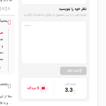
به 3/6 ولت میشه
نظر خود را بنویسید
0
0
تجربه خود را از این محصول با دیگران به اشتراک بگذارید.
پشتیبا
۰
/۱۰۰۰
امی
هست
و ت
مطم
1
ثبت نظر
امتیاز کلی
salehi
9 دیدگاه
3.3
... و با tp 40 56 شارژ کرد؟ فارق از سایز باطری