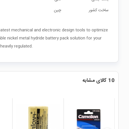
ساخت کشور
چین
atest mechanical and electronic design tools to optimize
ble nickel metal hydride battery pack solution for your
heavily regulated.
10 کالای مشابه
local_mall
local_mall
local_mall