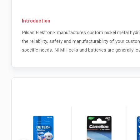
Introduction
Pilsan Elektronik manufactures custom nickel metal hydri
the reliability, safety and manufacturability of your cust
specific needs. Ni-MH cells and batteries are generally lo
local_mall
local_mall
local_mall