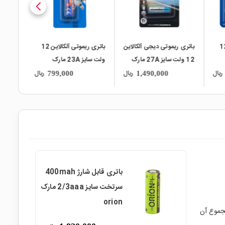
وتی آلکالاین 12
باتری ریموتی دیجی آلکالاین
باتری ریموتی آلکالاین 12
12 ولت سایز 27A مارک
ولت سایز 23A مارک
Camelion
DETEX
ORION ورق 5 
ریال
ریال
ریال
799,000
1,490,000
باتری قابل شارژ 400mah
سرتخت سایز 2/3aaa مارک
orion
جموع آن