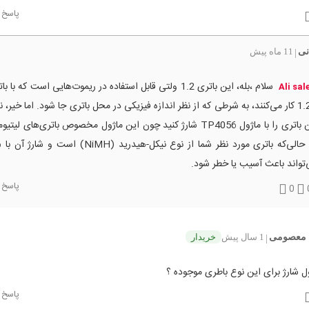
پاسخ
نی
11 ماه پیش
|
سلام ،بله، این باتری 1.2 ولتی قابل استفاده در ریموت‌هایی است که ب
Ali sal
1.2V کار می‌کنند، به شرطی که از نظر اندازه فیزیکی در محل باتری جا شود. اما خیر، ن
این باتری را با ماژول TP4056 شارژ کنید چون این ماژول مخصوص باتری‌های ل
در ح
تواند باعث آسیب یا خطر شود.
پاسخ
0
 معصومی
1 سال پیش
خریدار
|
ل شارژ برای این نوع باطری موجوده ؟
پاسخ