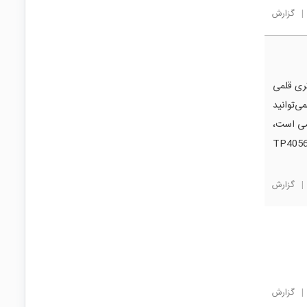
|
گزارش
ا باتری قلمی
می‌توانید
یتیومی است،
الی‌که باتری مورد نظر شما از نوع نیکل-هیدرید (NiMH) است و شارژ آن با TP4056
|
گزارش
|
گزارش