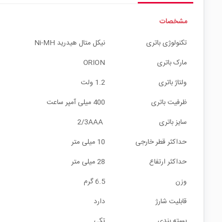
مشخصات
تکنولوژی باتری
نیکل متال هیدرید Ni-MH
مارک باتری
ORION
ولتاژ باتری
1.2 ولت
ظرفیت باتری
400 میلی آمپر ساعت
سایز باتری
2/3AAA
حداکثر قطر خارجی
10 میلی متر
حداکثر ارتفاع
28 میلی متر
وزن
6.5 گرم
قابلیت شارژ
دارد
بسته بندی
تکی