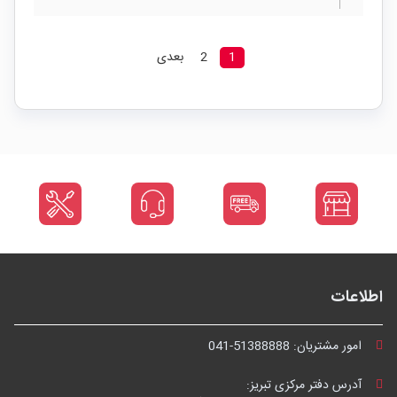
1
2
بعدی
اطلاعات
امور مشتریان:
041-51388888
آدرس دفتر مرکزی تبریز: