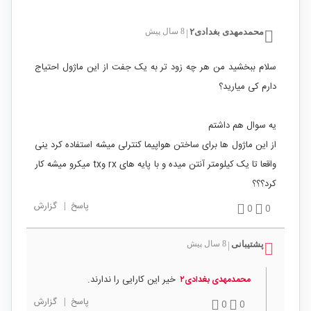
محمدمهدی بغدادی۲
8 سال پیش
|
سلام ببخشید من هر چه زود تر به یک جفت از این ماژول احتیاج
دارم کی میارید؟
یه سوال هم داشتم
از این ماژول ها برای ساختن هواپیما کنترلی میشه استفاده کرد ینی
واقعا تا یک کیلومتر آنتن میده و با پایه های rx وtx میکرو میشه کار
کرد؟؟؟
پاسخ
|
گزارش
0
0
پشتیبانی
8 سال پیش
|
خیر این کارایی را ندارند.
محمدمهدی بغدادی۲
پاسخ
|
گزارش
0
0