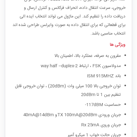
خروجی، سرعت انتقال داده، انحراف فرکانس و کنترل ارسال و
دریافت داده را تنظیم کند. این ماژول می تواند انتخاب ایده الی
برای قطعاتی که برای انتقال داده به صورت وایرلس طراحی شده اند
انتخاب مناسبی باشد.
ویژگی ها
مقرون به صرفه، عملکرد بالا، اطمینان بالا
مدولاسیون FSK ، ارتباط 2-way half –duplex
باند ISM 915MHZ
توان خروجی بالا 100 میلی وات (20dBm) ، توان خروجی قابل
تنظیم بین 1 تا 20dBm
حساسیت 117dBM-
جریان ورودی TX 100mA@20dBmو 40mA@14dBm
جریان وروی Rx 25mA
جریان حالت خواب 1 میکرو آمپر