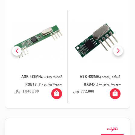
گیرنده ریموت ASK 433MHz
گیرنده ریموت ASK 433MHz
سوپرهترودین مدل RXB45
سوپرهترودین مدل RXB18
سوپ
ال
ریال
ریال
1,840,000
772,000
all
local_mall
local_mall
نظرات