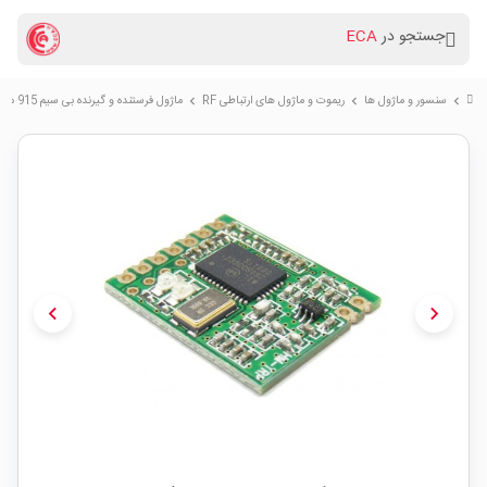
جستجو در
ECA
سنسور و ماژول ها
ریموت و ماژول های ارتباطی RF
ماژول فرستنده و گیرنده بی سیم 915 مگاهرتز HM-TRP
chevron_right
chevron_right
chevron_right
chevron_left
chevron_right