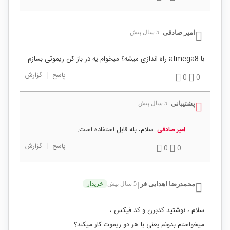
امیر صادقی
5 سال پیش
|
با atmega8 راه اندازی میشه؟ میخوام یه در باز کن ریموتی بسازم
پاسخ
|
گزارش
0
0
پشتیبانی
5 سال پیش
|
سلام، بله قابل استفاده است.
امیر صادقی
پاسخ
|
گزارش
0
0
محمدرضا اهدایی فر
5 سال پیش
خریدار
|
سلام ، نوشتید کدبرن و کد فیکس ،
میخواستم بدونم یعنی با هر دو ریموت کار میکند؟