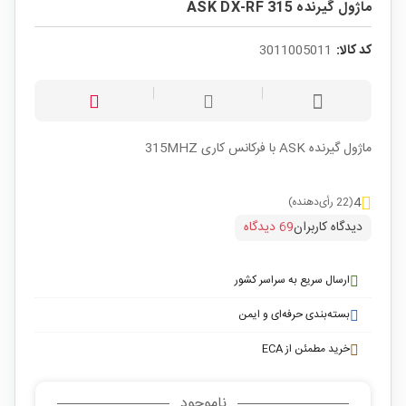
ماژول گیرنده ASK DX-RF 315
کد کالا:
3011005011
ماژول گیرنده ASK با فرکانس کاری 315MHZ
4
(22 رأی‌دهنده)
دیدگاه کاربران
69 دیدگاه
ارسال سریع به سراسر کشور
بسته‌بندی حرفه‌ای و ایمن
خرید مطمئن از ECA
ناموجود