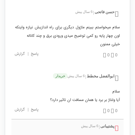
حسن فاتحی
6 سال پیش
|
سلام میخواستم ببینم ماژول دیگری برای راه اندازیش نیازه واینکه
اون چهار پایه رو کمی توضیح میدی ورودی برق و چند کاناله
خیلی ممنون
پاسخ
|
گزارش
0
0
ابوالفضل مخطط
6 سال پیش
خریدار
|
سلام
آیا ولتاژ بر برد یا همان مسافت ان تاثیر دارد؟
پاسخ
|
گزارش
0
0
پشتیبانی
6 سال پیش
|