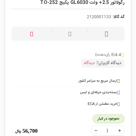
رگولاتور 2.5+ ولت GL6030 پکیج TO-252
کد کالا:
2120001133
4.4
(8 رأی‌دهنده)
دیدگاه کاربران
7 دیدگاه
ارسال سریع به سراسر کشور
بسته‌بندی حرفه‌ای و ایمن
خرید مطمئن از ECA
موجود در انبار
56,700
ریال
remove
add