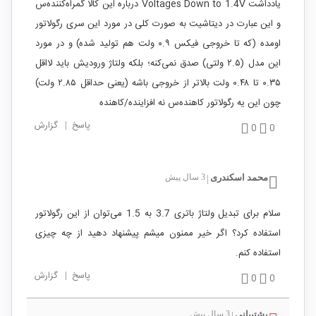
یادداشت Voltages Down to 1.4V درباره این کالا گمراه‌کننده‌س
و این عبارت در دیتاشیت به صورت کلی در مورد این سری رگولاتور
اومده (که تا خروجی فیکس ۰.۹ ولت هم تولید شده) و در مورد
این مدل (۲.۵ ولتی) صدق نمی‌کنه؛ بلکه ولتاژ ورودیش باید لااقل
۰.۳۵ تا ۰.۴۸ ولت بالاتر از خروجی باشه (یعنی حداقل ۲.۸۵ ولت)
چون این یه رگولاتور کاهنده‌س نه افزاینده/کاهنده
پاسخ
|
گزارش
0
0
محمد اسکندری
3 سال پیش
|
سلام برای تبدیل ولتاژ باتری 3.7 به 1.5 می‌توان از این رگولاتور
استفاده کرد؟ اگر خیر ممنون میشم پیشنهاد دهید از چه چیزی
استفاده کنم.
پاسخ
|
گزارش
0
0
پشتیبانی
3 سال پیش
|