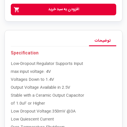
افزودن به سبد خرید
shopping_cart
توضیحات
Specification
Low-Dropout Regulator Supports Input
max input voltage: 4V
Voltages Down to 1.4V
Output Voltage Available in 2.5V
Stable with a Ceramic Output Capacitor
of 1.0uF or Higher
Low Dropout Voltage:350mV @3A
Low Quiescent Current