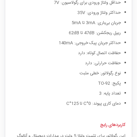
حداقل ولتاژ ورودی برای رگولاسیون: 7V
حداکثر ولتاژ ورودی: 35V
جریان بی‌باری: 3mA تا 5mA
ریپل ریجکشن: 47dB تا 62dB
حداکثر جریان پیک خروجی: 140mA
حفاظت اتصال کوتاه: دارد
حفاظت حرارتی: دارد
نوع رگولاتور: خطی مثبت
پکیج: TO-92
تعداد پایه: 3
دمای کاری پیوند: 0°C تا 125°C
کاربردهای رایج
این رگولاتور برای تثبیت ولتاژ 5 ولت در مدارات دیجیتال و آنالوگ