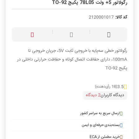
رگولاتور 5+ ولت 78L05 پکیج TO-92
کد کالا:
2120001017
رگولاتور خطی سه‌پایه با خروجی ثابت 5V، جریان خروجی تا
100mA، دارای حفاظت اتصال کوتاه و حفاظت حرارتی داخلی در
پکیج TO-92
3.5
(18 رأی‌دهنده)
دیدگاه کاربران
2 دیدگاه
ارسال سریع به سراسر کشور
بسته‌بندی حرفه‌ای و ایمن
خرید مطمئن از ECA