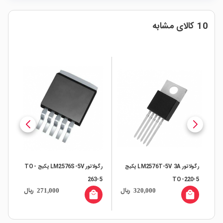
10 کالای مشابه
رگولاتور LM2576T-5V 3A پکیج
رگولاتور LM2576S-5V پکیج TO-
تراشه 4063
263-5
TO-220-5
ال
ریال
ریال
271,000
320,000
all
local_mall
local_mall