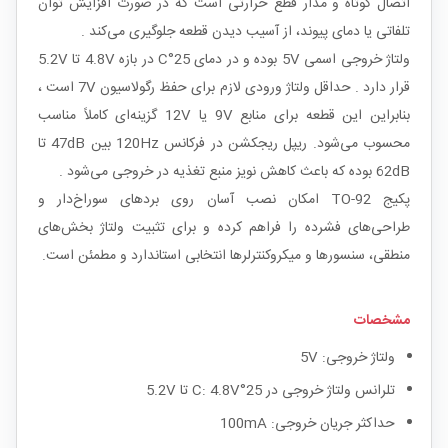
اتصال کوتاه و مدار قطع حرارتی است که در صورت افزایش توان
تلفاتی یا دمای پیوند، از آسیب دیدن قطعه جلوگیری می‌کند .
ولتاژ خروجی اسمی 5V بوده و در دمای 25°C در بازه 4.8V تا 5.2V
قرار دارد . حداقل ولتاژ ورودی لازم برای حفظ رگولاسیون 7V است ،
بنابراین این قطعه برای منابع 9V یا 12V گزینه‌ای کاملاً مناسب
محسوب می‌شود. ریپل ریجکشن در فرکانس 120Hz بین 47dB تا
62dB بوده که باعث کاهش نویز منبع تغذیه در خروجی می‌شود .
پکیج TO-92 امکان نصب آسان روی بردهای سوراخ‌دار و
طراحی‌های فشرده را فراهم کرده و برای تثبیت ولتاژ بخش‌های
منطقی، سنسورها و میکروکنترلرها انتخابی استاندارد و مطمئن است.
مشخصات
ولتاژ خروجی: 5V
تلرانس ولتاژ خروجی در 25°C: 4.8V تا 5.2V
حداکثر جریان خروجی: 100mA