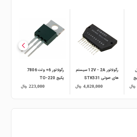
local_mall
local_mall
ل
رگولاتور 12V - 2A سیستم
رگولاتور 6+ ولت 7806
LM پکیج
های صوتی STK531
پکیج TO-220
ریال
ریال
ریال
223,000
4,020,000