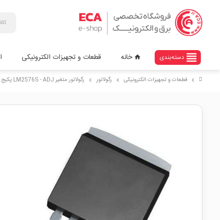
view_headline
خانه
قطعات و تجهیزات الکترونیکی
ا
دسته‌بندی
home
قطعات و تجهیزات الکترونیکی
رگولاتور
رگولاتور متغیر LM2576S - ADJ پکیج TO-263-5
chevron_right
chevron_right
chevron_right