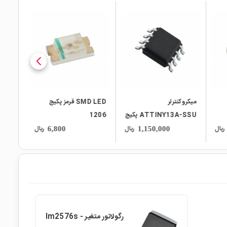
local_mall
local_mall
میکروکنترلر
SMD LED قرمز پکیج
ATTINY13A-SSU پکیج
1206
SOP-8
ریال
ریال
ریال
6,800
1,150,000
رگولاتور متغیر lm2576s -