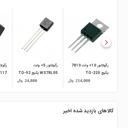
local_mall
local_mall
local_mall
ر 12+ ولت 78L12
رگولاتور 10+ ولت 7810
رگولاتور 5+ ولت
پکیج TO-220
WS78L05 پکیج TO-92
252
ریال
ریال
ریال
24,800
214,000
کالاهای بازدید شده اخیر