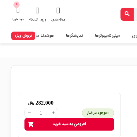
0
search
سبد خرید
علاقه‌مندی
ورود | ثبت‌نام
ری
مینی‌کامپیوترها
نمایشگرها
هوشمند سازی
فروش ویژه
282,000
ریال
موجود در انبار
remove
add
افزودن به سبد خرید
shopping_cart