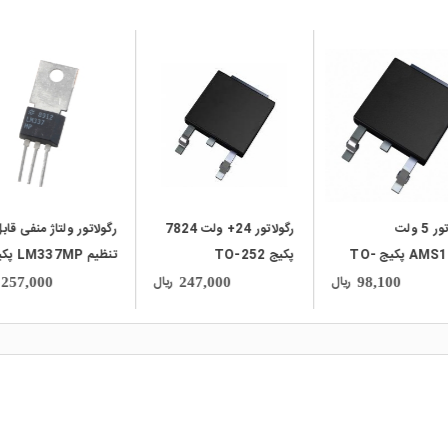
local_mall
local_mall
رگولاتور 5 ولت
رگولاتور 24+ ولت 7824
رگولاتور ولتاژ منفی قاب
AMS1117 پکیج TO-
پکیج TO-252
تنظیم 337MP
TO-220
ریال
ریال
257,000
247,000
98,100