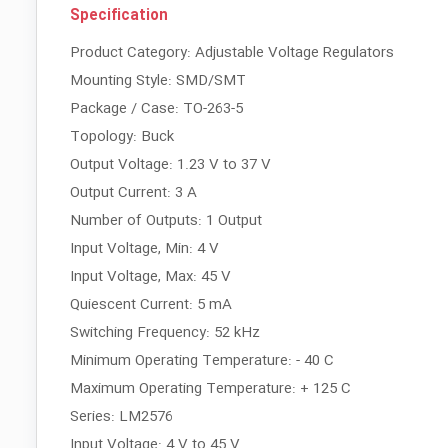
Specification
Product Category: Adjustable Voltage Regulators
Mounting Style: SMD/SMT
Package / Case: TO-263-5
Topology: Buck
Output Voltage: 1.23 V to 37 V
Output Current: 3 A
Number of Outputs: 1 Output
Input Voltage, Min: 4 V
Input Voltage, Max: 45 V
Quiescent Current: 5 mA
Switching Frequency: 52 kHz
Minimum Operating Temperature: - 40 C
Maximum Operating Temperature: + 125 C
Series: LM2576
Input Voltage: 4 V to 45 V