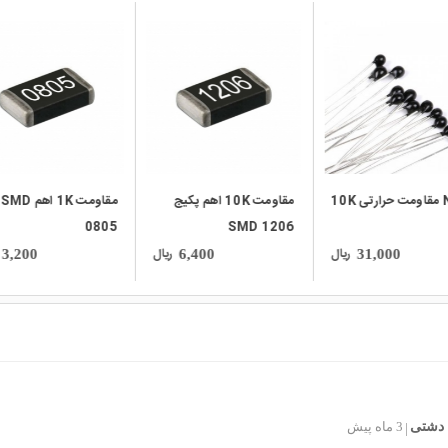
local_mall
local_mall
10K
مقاومت 10K اهم پکیج
مقاومت 1K اهم SMD
0805
SMD 1206
ریال
ریال
3,200
6,400
31,000
دشتی
3 ماه پیش
|