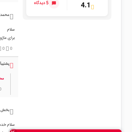
5 دیدگاه
4.1
محمدر
سلام
برای ماژول کاهنده lm2576 یا lm2596 ک
0
0
پشتیبا
محم
0
بخش 
سلام خدمت