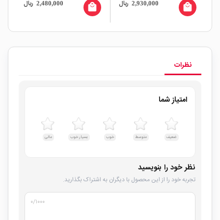
ال
ریال
ریال
2,480,000
2,930,000
all
local_mall
local_mall
نظرات
امتیاز شما
ضعیف
متوسط
خوب
بسیار خوب
عالی
نظر خود را بنویسید
تجربه خود را از این محصول با دیگران به اشتراک بگذارید.
۰
/۱۰۰۰