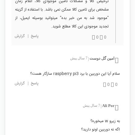
ترخیص کالا و مشکلات تامین موجودی کالا، اعلام زمان
مشخض برای تامین کالا ممکن نمی باشد. با استفاده از گزینه
"موجود شد به من خبر بده" میتوانید بوسیله ایمیل، از
تجدید موجودی این کالا مطلع شوید.
پاسخ
|
گزارش
0
0
امين گل دوست
7 سال پیش
|
سلام آیا این دوربین با برد raspberry pi3 سازگار هست؟
پاسخ
|
گزارش
0
0
Ali Por
7 سال پیش
|
به زیرو w میخوره؟
اگه نه دوربین اونو دارید؟