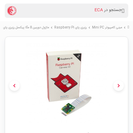
جستجو در
ECA
مینی کامپیوتر Mini PC
رزبری پای Raspberry Pi
ماژول دوربین 8 مگا پیکسل رزبری پای Sony IMX219
chevron_right
chevron_right
chevron_right
chevron_left
chevron_right