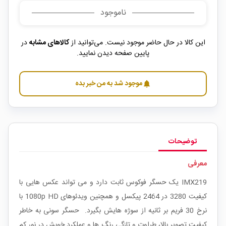
ناموجود
این کالا در حال حاضر موجود نیست. می‌توانید از
کالاهای مشابه
در
پایین صفحه دیدن نمایید.
موجود شد به من خبر بده
notifications
توضیحات
معرفی
IMX219 یک حسگر فوکوس ثابت دارد و می تواند عکس هایی با
کیفیت 3280 در 2464 پیکسل و همچنین ویدئوهای 1080p HD با
نرخ 30 فریم بر ثانیه از سوژه هایش بگیرد. حسگر سونی به خاطر
کیفیت تصویر بالا، طراوت و تازگی رنگ ها و عملکرد خوبش در نور کم