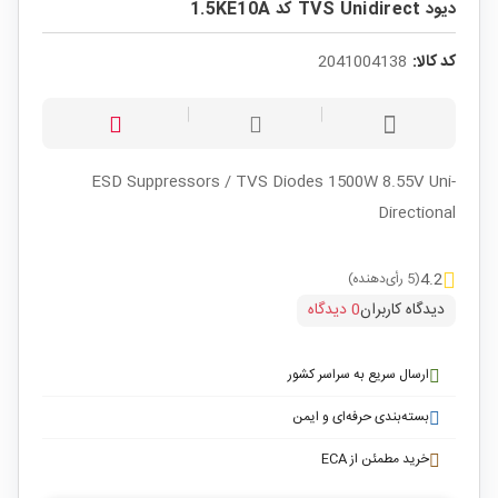
دیود TVS Unidirect کد 1.5KE10A
کد کالا:
2041004138
ESD Suppressors / TVS Diodes 1500W 8.55V Uni-
Directional
4.2
(5 رأی‌دهنده)
دیدگاه کاربران
0 دیدگاه
ارسال سریع به سراسر کشور
بسته‌بندی حرفه‌ای و ایمن
خرید مطمئن از ECA