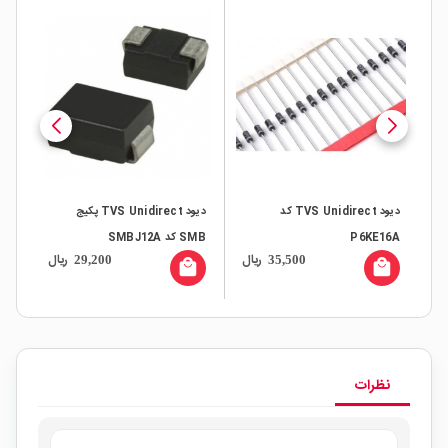
دیود TVS Unidirect کد
دیود TVS Unidirect پکیج
P6KE16A
SMB کد SMBJ12A
کد BJ20CA
ال
ریال
ریال
29,200
35,500
all
local_mall
local_mall
نظرات