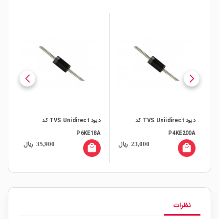
دیود TVS Uniidirect کد
دیود TVS Unidirect کد
2A
P6KE18A
P4KE200A
ال
ریال
ریال
35,900
23,000
all
local_mall
local_mall
نظرات