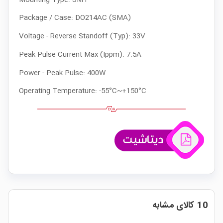
Package / Case:
DO214AC (SMA)
Voltage - Reverse Standoff (Typ):
 33
V
Peak Pulse Current Max (Ippm):
 7.5
A
Power - Peak Pulse:
 4
00W
Operating Temperature:
-55°C~+150°C
10 کالای مشابه