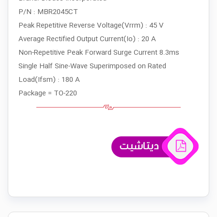
P/N : MBR2045CT
Peak Repetitive Reverse Voltage(Vrrm) : 45 V
Average Rectified Output Current(Io) : 20 A
Non-Repetitive Peak Forward Surge Current 8.3ms
Single Half Sine-Wave Superimposed on Rated
Load(Ifsm) : 180 A
Package = TO-220