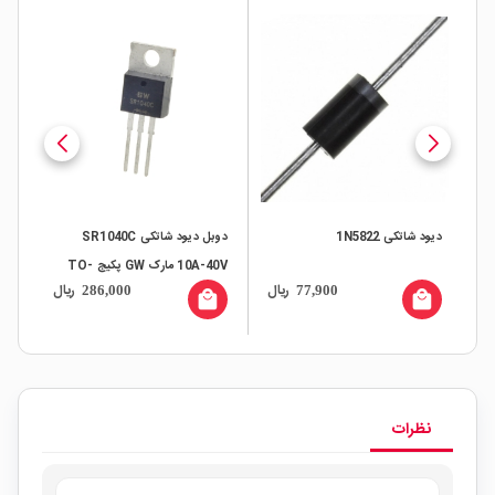
SK3
دیود شاتکی 1N5822
دوبل دیود شاتکی SR1040C
10A-40V مارک GW پکیج TO-
SS310
ال
ریال
ریال
286,000
77,900
220
all
local_mall
local_mall
نظرات