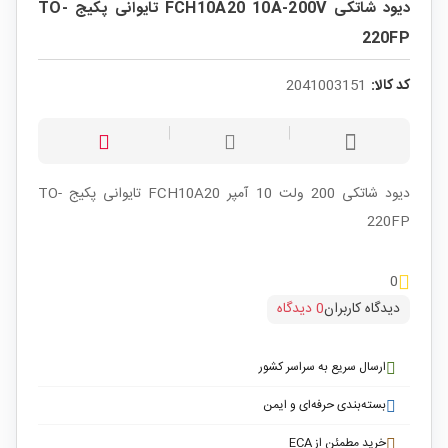
دیود شاتکی FCH10A20 10A-200V تایوانی پکیج TO-
220FP
کد کالا:
2041003151
دیود شاتکی 200 ولت 10 آمپر FCH10A20 تایوانی پکیج TO-
220FP
0
دیدگاه کاربران
0 دیدگاه
ارسال سریع به سراسر کشور
بسته‌بندی حرفه‌ای و ایمن
خرید مطمئن از ECA