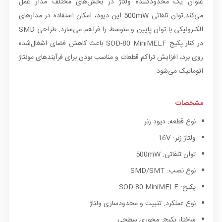
عنوان یک محدودکننده ولتاژ در بخش‌های مختلف مدار عمل
می‌کند.توان تلفاتی 500mW این دیود، امکان استفاده در مدارهای
الکترونیکی با توان پایین و متوسط را فراهم می‌سازد. طراحی SMD
در کنار پکیج SOD-80 MiniMELF باعث کاهش فضای اشغال‌شده
روی برد، افزایش تراکم قطعات و مناسب بودن برای فرآیندهای مونتاژ
اتوماتیک می‌شود.
مشخصات
نوع قطعه: دیود زنر
ولتاژ زنر: 16V
توان تلفاتی: 500mW
نوع نصب: SMD/SMT
پکیج: SOD-80 MiniMELF
نوع عملکرد: تثبیت و محدودسازی ولتاژ
ساختار پکیج: محوری سطحی