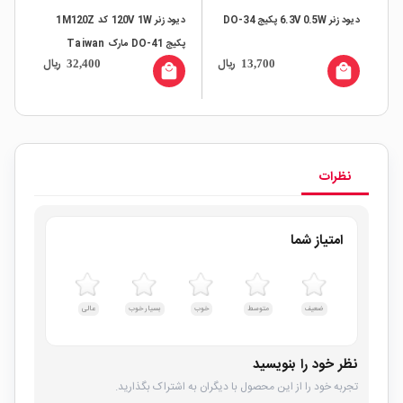
دیود زنر 6.3V 0.5W پکیج DO-34
دیود زنر 120V 1W کد 1M120Z
LF
پکیج DO-41 مارک Taiwan
ال
ریال
ریال
32,400
13,700
all
Semiconductor
local_mall
local_mall
نظرات
امتیاز شما
ضعیف
متوسط
خوب
بسیار خوب
عالی
نظر خود را بنویسید
تجربه خود را از این محصول با دیگران به اشتراک بگذارید.