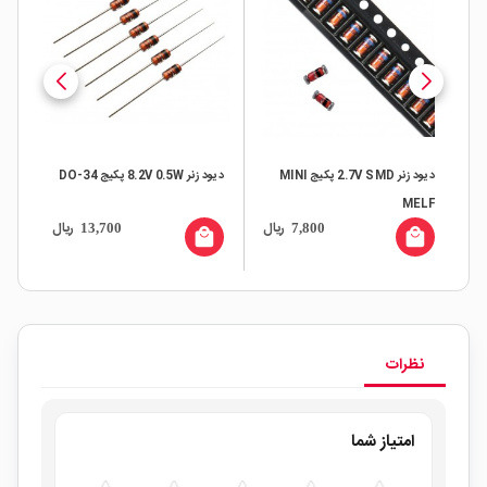
1N
دیود زنر 2.7V SMD پکیج MINI
دیود زنر 8.2V 0.5W پکیج DO-34
MELF
ال
ریال
ریال
13,700
7,800
or
all
local_mall
local_mall
نظرات
امتیاز شما