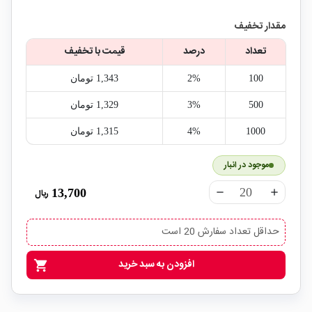
مقدار تخفیف
تعداد
درصد
قیمت با تخفیف
100
2%
1,343‎ تومان
500
3%
1,329‎ تومان
1000
4%
1,315‎ تومان
موجود در انبار
13,700
ریال
remove
add
حداقل تعداد سفارش 20 است
افزودن به سبد خرید
shopping_cart