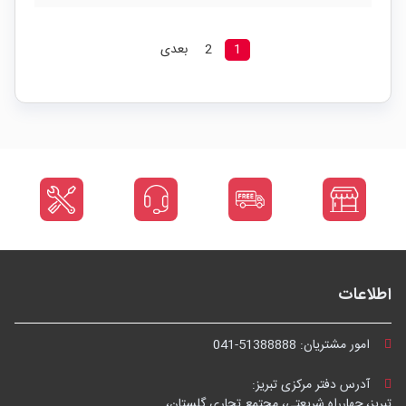
1
2
بعدی
اطلاعات
امور مشتریان:
041-51388888
آدرس دفتر مرکزی تبریز:
تبریز، چهارراه شریعتی، مجتمع تجاری گلستان،