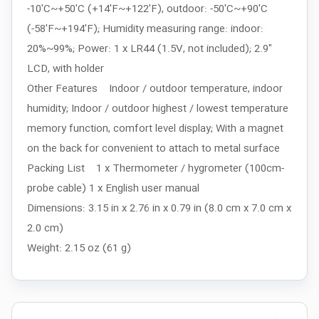
-10'C~+50'C (+14'F~+122'F), outdoor: -50'C~+90'C
(-58'F~+194'F); Humidity measuring range: indoor:
20%~99%; Power: 1 x LR44 (1.5V, not included); 2.9"
LCD, with holder
Other Features Indoor / outdoor temperature, indoor
humidity; Indoor / outdoor highest / lowest temperature
memory function, comfort level display; With a magnet
on the back for convenient to attach to metal surface
Packing List 1 x Thermometer / hygrometer (100cm-
probe cable) 1 x English user manual
Dimensions: 3.15 in x 2.76 in x 0.79 in (8.0 cm x 7.0 cm x
2.0 cm)
Weight: 2.15 oz (61 g)