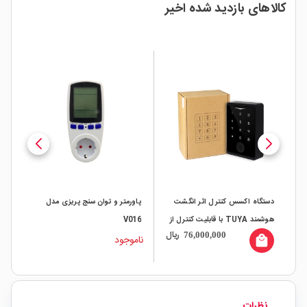
کالاهای بازدید شده اخیر
دستگاه اکسس کنترل اثر انگشت
پاورمتر و توان سنج پریزی مدل
هوشمند TUYA با قابلیت کنترل از
V016
ریال
76,000,000
طریق WIFI و تگ 125KHz مدل
ناموجود
local_mall
CF1
نظرات