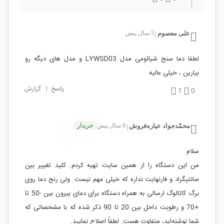
علی معصوم
5 سال پیش
|
لطفا دما سنج شیائومی مدل LYWSD03 و مدل های دیگه رو
بیارین ، خیلی عالیه
پاسخ
|
گزارش
1
0
محمّدجواد عیاره‌فروش
6 سال پیش
خریدار
|
سلام
من این دستگاه را از همین سایت تهیه کردم. کلید تغییر بین
سانتیگراد و فارنهایت نداره که خیلی مهم نیست. ولی رنج دما روی
برگ کاتالوگ ارسالی به همراه دستگاه برای دمای بیرون بین -50 تا
+70 و رطوبت داخل بین 20 تا 90 ذکر شده که با مشخصاتی که
شما نوشته‌اید، متفاوت هست. لطفاً اصلاح نمایید.