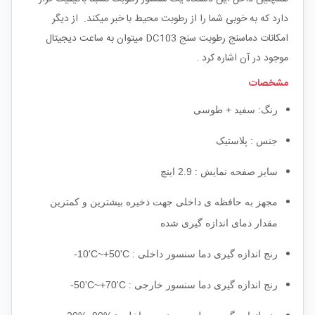
دارد که به خوبی شما را از رطوبت محیط با خبر میکند. از دیگر
امکانات دماسنج رطوبت سنج DC103 میتوان به ساعت دیجیتال
موجود در آن اشاره کرد .
مشخصات
رنگ: سفید + طوسی
جنس : پلاستیک
سایز صفحه نمایش : 2.9 اینچ
مجهز به حافظه ی داخلی جهت ذخیره بیشترین و کمترین
مقدار دمای اندازه گیری شده
رنج اندازه گیری دما سنسور داخلی :
-10'C~+50'C
رنج اندازه گیری دما سنسور خارجی :
-50'C~+70'C