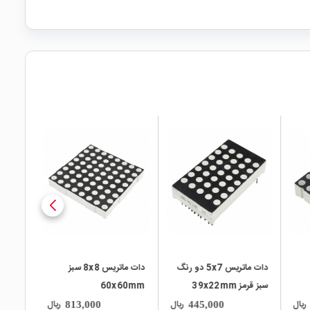
local_mall
local_mall
دات ماتریس 5x7 دو رنگ
دات ماتریس 8x8 سبز
سبز قرمز 39x22mm
60x60mm
ریال
ریال
ریال
813,000
445,000