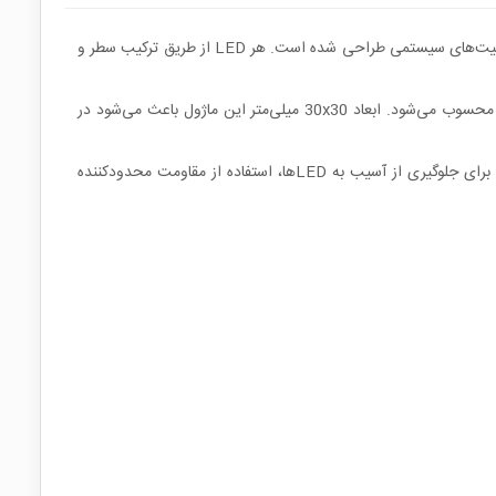
دات ماتریس 4x4 قرمز یک نمایشگر LED شامل 16 نقطه نورانی در آرایش 4 سطر و 4 ستون است که برای نمایش نمادهای ساده، اعداد ابتدایی و وضعیت‌های سیستمی طراحی شده است. هر LED از طریق ترکیب سطر و
رنگ قرمز به دلیل شدت دید بالا و تشخیص سریع توسط چشم انسان، گزینه‌ای ایده‌آل برای سیستم‌های هشدار، اعلان خطا و پنل‌های کنترلی صنعتی محسوب می‌شود. ابعاد 30x30 میلی‌متر این ماژول باعث می‌شود در
این نوع دات ماتریس معمولاً به‌صورت آند مشترک یا کاتد مشترک تولید می‌شود و پیش از طراحی مدار درایور باید نوع اتصال داخلی مشخص شود. برای جلوگیری از آسیب به LEDها، استفاده از مقاومت محدودکننده