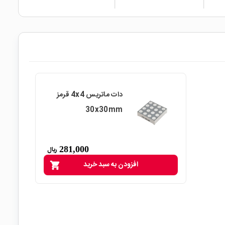
دات ماتریس 4x4 قرمز
30x30mm
281,000
ریال
افزودن به سبد خرید
shopping_cart