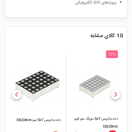
پروژه‌های DIY الکترونیکی
10 کالای مشابه
33%
دات ماتریس 5x7 دورنگ سبز قرمز
مز
دات ماتریس 5x7 سبز 32x23mm
32x23mm
mm