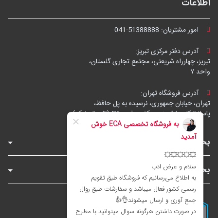
اطلاعات
امور مشتریان:
041-51388888
آدرس دفتر مرکزی تبریز:
تبریز، چهارراه شریعتی، مجتمع تجاری گلستان،
واحد ۷
آدرس فروشگاه تهران:
تهران، خیابان جمهوری، نرسیده به پل حافظ،
پاساژ توکل، طبقه زیرهمکف، واحد B6 (تاپ ترونیک)
بخش‌های فروشگاه
بخش‌های سایت