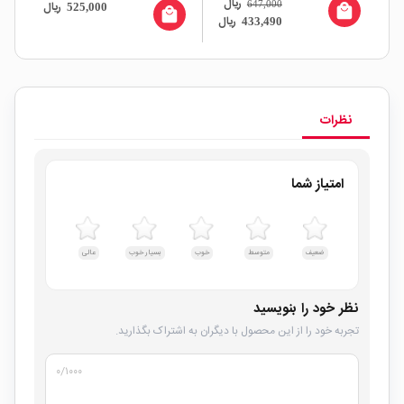
ریال
ال
647,000
ریال
525,000
local_mall
all
local_mall
ریال
433,490
نظرات
امتیاز شما
ضعیف
متوسط
خوب
بسیار خوب
عالی
نظر خود را بنویسید
تجربه خود را از این محصول با دیگران به اشتراک بگذارید.
۰
/۱۰۰۰