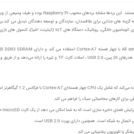
توان برای طیف گسترده ای از پروژه ها، مانند مراکز رسانه، سیستم های ات
پین، USB 2.0 ، اسلات کارت TF و غیره را ارائه می‌دهد و از طریق ولتاژ DC تغذیه می‌شود.