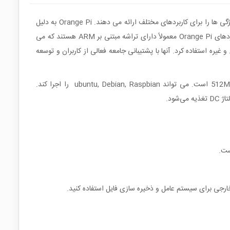
Orange Pi در واقع کامپیوترهای تک برد منبع باز (Open Source) هستند. این بردها مشابه بردهای محبوب Raspberry Pi بوده و طیف وسیعی از ویژگی ها را برای کاربردهای مختلف ارائه می دهند. Orange Pi به دلیل
مقرون به صرفه بودن و تطبیق پذیری خود شناخته شده اند و آنها را به گزینه های جذابی برای علاقمندان، سازندگان و توسعه دهندگان تبدیل می کند.بردهای Orange Pi معمولاً دارای تراشه مبتنی بر ARM هستند که می
وماسیون خانگی، روباتیک، دستگاه های IoT (اینترنت اشیا)، کنسول های بازی و غیره استفاده کرد. آنها با پشتیبانی جامعه فعالی از کاربران و توسعه
برد اورنج پای زیرو (Orange Pi Zero) ازپردازنده All winner H2+ SoC با چهار هسته Cortex-A7 استفاده می کند و دارای 512MB DDR3 SDRAM است. می تواند ubuntu, Debian, Raspbian را اجرا کند.