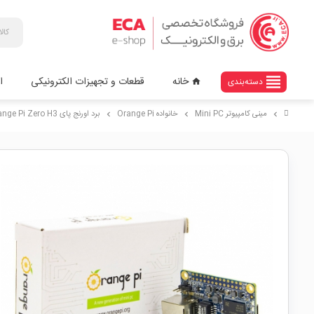
view_headline
خانه
قطعات و تجهیزات الکترونیکی
ا
دسته‌بندی
home
مینی کامپیوتر Mini PC
خانواده Orange Pi
برد اورنج پای Orange Pi Zero H3 با رم 512MB
chevron_right
chevron_right
chevron_right