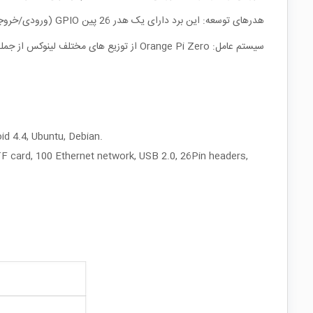
هدرهای توسعه: این برد دارای یک هدر 26 پین GPIO (ورودی/خروجی با هدف عمومی) است که امکان اتصال تجهیزات جانبی مختلف و بردهای توسعه را فراهم می کند.
سیستم عامل: Orange Pi Zero از توزیع های مختلف لینوکس از جمله اوبونتو، دبیان و آرمبین پشتیبانی می کند. اندروید نیز برای برخی مدل ها موجود است.
d 4.4, Ubuntu, Debian.
 card, 100 Ethernet network, USB 2.0, 26Pin headers,