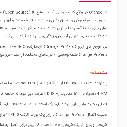
دهندگان، بستری را برای آزمایش، یادگیری و توسعه فراهم می کنند.
Orange Pi Zero طیف وسیعی از پورت‌های مختلف، از جمله خروجی هدرهای 26
مشخصات:
پردازنده: Orange Pi Zero از تراشه Allwinner H2+ (SoC) استفاده می‌کند که شامل یک CPU چهار هسته‌ای Cortex-A7 با فرکانس 1.2 گیگاهرتز است.
RAM: معمولاً با 512 مگابایت رم DDR3 عرضه می شود که حافظه کافی برای کارهای محاسباتی سبک را فراهم می کند.
فضای ذخیره سازی: این برد دارای یک اسلات کارت microSD برای افزایش فضای ذخیره سازی است که به شما امکان می دهد از یک کارت microSD خارجی برای سیستم عامل و ذخیره سازی فایل استفاده کنید.
قابلیت اتصال: Orange Pi Zero دارای یک پورت اترنت 10/100 برای اتصال به شبکه است. همچنین دارای پورت USB 2.0 است.
خروجی ویدیو: از یک خروجی AV با تعداد 13 پین برای اتصال به نمایشگر یا تلویزیون پشتیبانی می کند.