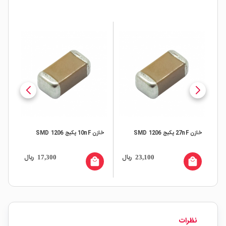
خازن 27nF پکیج SMD 1206
خازن 10nF پکیج SMD 1206
خازن 330nF 
ال
ریال
ریال
17,300
23,100
all
local_mall
local_mall
نظرات