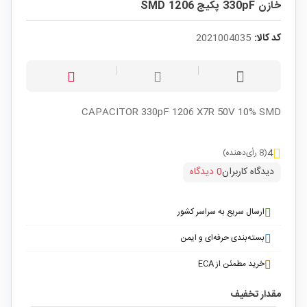
خازن 330pF پکیج SMD 1206
کد کالا:
2021004035
CAPACITOR 330pF 1206 X7R 50V 10% SMD
4
(8 رأی‌دهنده)
دیدگاه کاربران
0 دیدگاه
ارسال سریع به سراسر کشور
بسته‌بندی حرفه‌ای و ایمن
خرید مطمئن از ECA
مقدار تخفیف