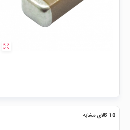
zoom_out_map
10 کالای مشابه