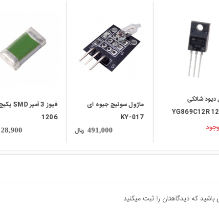
local_mall
local_mall
دیود شاتکی
ماژول سوئیچ جیوه ای
فیوز 3 آمپر SMD پکی
YG869C12R 1
1206
KY-017
40A ژاپنی مارک FUJI
وجود
ریال
28,900
491,000
TO
 باشید که دیدگاهتان را ثبت میکنید