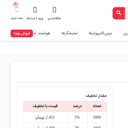
0
search
سبد خرید
علاقه‌مندی
ورود | ثبت‌نام
ری
مینی‌کامپیوترها
نمایشگرها
هوشمند سازی
فروش ویژه
مقدار تخفیف
تعداد
درصد
قیمت با تخفیف
1000
5%
2,451‎ تومان