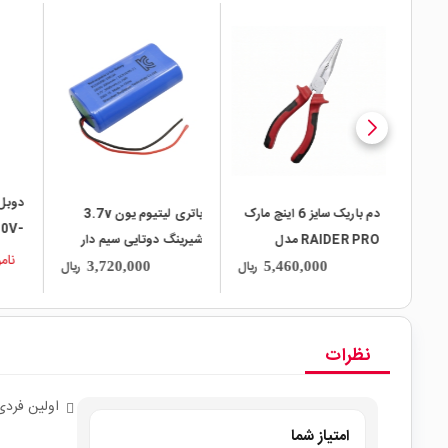
local_mall
local_mall
دوبل 
2 پکیج SMD
دم باریک سایز 6 اینچ مارک
باتری لیتیوم یون 3.7v
20V-
RAIDER PRO مدل
شیرینگ دوتایی سیم دار
نام
RDLN602
سایز 18650 قابل شارژ
ریال
ریال
ریال
3,720,000
5,460,000
پکیج -220FP
3000mAh مارک KC
نظرات
اولین فردی
امتیاز شما