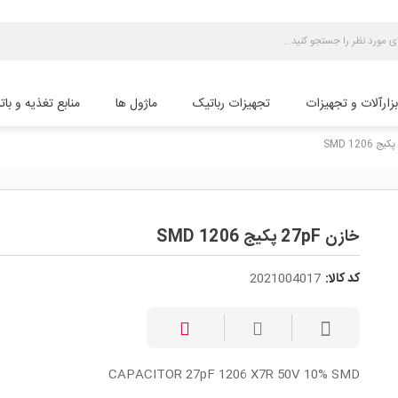
بزارآلات و تجهیزات
تجهیزات رباتیک
ماژول ها
منابع تغذیه و بات
خازن 27pF پکیج SMD 1206
کد کالا:
2021004017
CAPACITOR 27pF 1206 X7R 50V 10% SMD