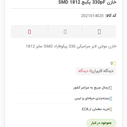
خازن 330pF پکیج SMD 1812
کد کالا:
2021014026
خازن مولتی لایر سرامیکی 330 پیکوفاراد SMD سایز 1812
0
دیدگاه کاربران
0 دیدگاه
ارسال سریع به سراسر کشور
بسته‌بندی حرفه‌ای و ایمن
خرید مطمئن از ECA
موجود در انبار