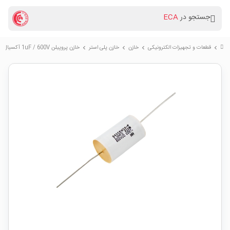
جستجو در
ECA
قطعات و تجهیزات الکترونیکی
خازن
خازن پلی استر
خازن پروپیلن 1uF / 600V آکسیال
chevron_right
chevron_right
chevron_right
chevron_right