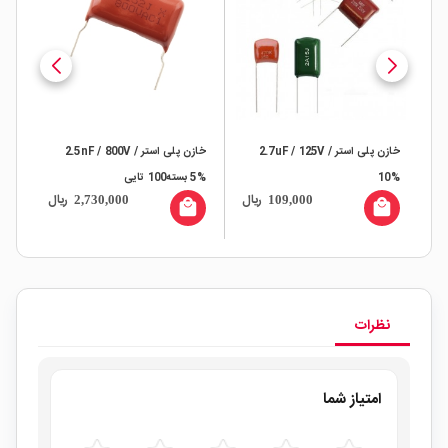
خازن پلی استر 2.7uF / 125V /
خازن پلی استر 2.5nF / 800V /
خازن پ
10%
5% بسته100 تایی
ال
ریال
ریال
2,730,000
109,000
all
local_mall
local_mall
نظرات
امتیاز شما