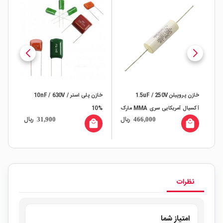
خازن پروپیلن 1.5uF / 250V
خازن پلی استر 10nF / 630V /
آکسیال آمریکایی سری MMA مارک
10%
درصد
ال
ریال
ریال
31,900
466,000
CDE
all
local_mall
local_mall
نظرات
امتیاز شما