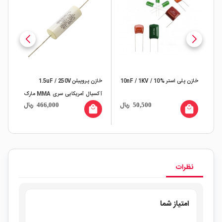
خازن پلی استر 10nF / 1KV / 10%
خازن پروپیلن 1.5uF / 250V
آکسیال آمریکایی سری MMA مارک
10% بسته0
ال
ریال
ریال
466,000
50,500
CDE
all
local_mall
local_mall
نظرات
امتیاز شما