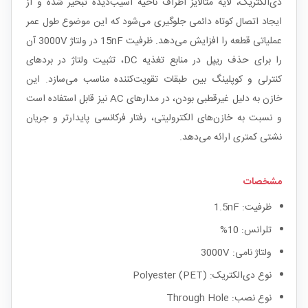
دی‌الکتریک، لایه متالایز اطراف ناحیه آسیب‌دیده تبخیر شده و از
ایجاد اتصال کوتاه دائمی جلوگیری می‌شود که این موضوع طول عمر
عملیاتی قطعه را افزایش می‌دهد. ظرفیت 15nF در ولتاژ 3000V آن
را برای حذف ریپل در منابع تغذیه DC، تثبیت ولتاژ در بردهای
کنترلی و کوپلینگ بین طبقات تقویت‌کننده مناسب می‌سازد. این
خازن به دلیل غیرقطبی بودن، در مدارهای AC نیز قابل استفاده است
و نسبت به خازن‌های الکترولیتی، رفتار فرکانسی پایدارتر و جریان
نشتی کمتری ارائه می‌دهد.
مشخصات
ظرفیت: 1.5nF
تلرانس: 10%
ولتاژ نامی: 3000V
نوع دی‌الکتریک: Polyester (PET)
نوع نصب: Through Hole